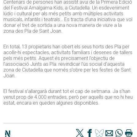
Centenars de persones han assistit avui de la Primera Edició
del Festival Amalgama
Kids
, a Ciutadella. Un esdeveniment
lúdic i cultural per als més petits amb múltiples activitats
musicals, infantils i teatrals… Es tracta d’una iniciativa que vol
donar el tret de sortida a una nova manera de viure a la
zona
des
Pla de Sant Joan.
En total, 13 propietaris han obert els seus horts
des
Pla per
acollir-hi espectacles, activitats familiars i desenes de tallers
pels més petits. Aquest és precisament l’objectiu de
l’associació Junts as Pla: reivindicar l’ús social d’aquesta
zona de Ciutadella que només s’obre per les festes de Sant
Joan.
El festival s’allargarà durant tot el cap de setmana. Ja s’han
venut prop de 4.000 entrades, però per aquells que no hi heu
estat, encara en queden algunes disponibles.