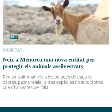
SOCIETAT
Neix a Menorca una nova entitat per
protegir els animals assilvestrats
Reclama alternatives a les batudes de caça de
cabres, paons reials i altres espècies no autòctones
que s'han estès per l'illa