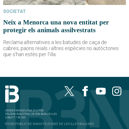
SOCIETAT
Neix a Menorca una nova entitat per
protegir els animals assilvestrats
Reclama alternatives a les batudes de caça de
cabres, paons reials i altres espècies no autòctones
que s'han estès per l'illa
CARRER MAGDALENA, 21, 07180
POLÍGON INDUSTRIAL DE SON BUGADELLES
(+34) 971 139 333
© ENS PÚBLIC DE RADIOTELEVISIÓ DE LES ILLES BALEARS