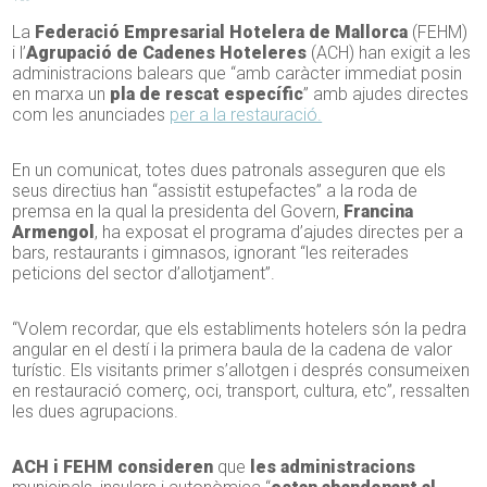
La
Federació Empresarial Hotelera de Mallorca
(FEHM)
i l’
Agrupació de Cadenes Hoteleres
(ACH) han exigit a les
administracions balears que “amb caràcter immediat posin
en marxa un
pla de rescat específic
” amb ajudes directes
com les anunciades
per a la restauració.
En un comunicat, totes dues patronals asseguren que els
seus directius han “assistit estupefactes” a la roda de
premsa en la qual la presidenta del Govern,
Francina
Armengol
, ha exposat el programa d’ajudes directes per a
bars, restaurants i gimnasos, ignorant “les reiterades
peticions del sector d’allotjament”.
“Volem recordar, que els establiments hotelers són la pedra
angular en el destí i la primera baula de la cadena de valor
turístic. Els visitants primer s’allotgen i després consumeixen
en restauració comerç, oci, transport, cultura, etc”, ressalten
les dues agrupacions.
ACH i FEHM consideren
que
les administracions