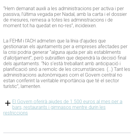
“Hem demanat auxili a les administracions per activa i per
passiva, l’última vegada per Nadal, amb la carta i el dossier
de mesures, remesa a totes les administracions i de
moment tot ha quedat en no-res”, incideixen.
La FEHM i l’ACH admeten que la línia d’ajudes que
gestionaran els ajuntaments per a empreses afectades per
la crisi podria generar “alguna ajuda per als establiments
d’allotjament”, però subratllen que dependrà la decisió final
dels ajuntaments. “No s’està treballant amb anticipació i
planificació sinó a remolc de les circumstàncies. (…) Tant les
administracions autonòmiques com el Govern central no
estan conferint la veritable importància que té el sector
turístic”, lamenten.
El Govern oferirà ajudes de 1.500 euros al mes per a
bars, restaurants i gimnasos mentre durin les
restriccions