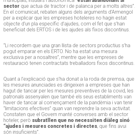
municipals, insulars i autonòmica “
estan abandonant al
sector
que actua de tractor i de palanca per a molts altres”.
En el comunicat, rebaten alguns dels arguments d’Armengol
per a explicar que les empreses hoteleres no hagin estat
objecte d’un pla específic d’ajudes, com el fet que s’han
beneficiat dels ERTOS i de les ajudes als fixos discontinus.
“Li recordem que una gran llista de sectors productius s’ha
pogut emparar en els ERTO. No ha estat una mesura
exclusiva per a nosaltres”, mentre que les empreses de
restauració tenen contractats treballadors fixos discontinus.
Quant a l’explicació que s’ha donat a la roda de premsa, que
les mesures anunciades es dirigeixen a empreses que han
hagut de tancar per les mesures preventives de la covid, les
patronals assenyalen que també els seus establiments van
haver de tancar al començament de la pandèmia i van tenir
“limitacions efectives” quan van reprendre la seva activitat.
Constaten que el Govern manté converses amb el sector
hoteler, però
subratllen que no necessiten diàleg sinó
“ajudes i mesures concretes i directes
, que fins avui
són insuficients”.