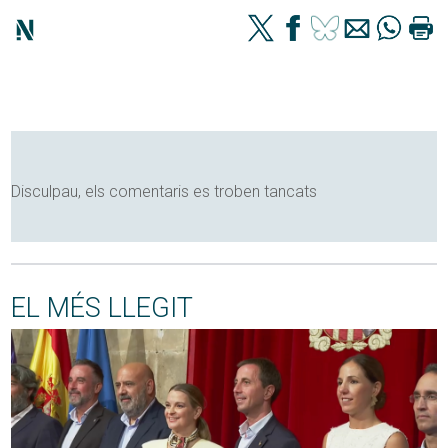
Disculpau, els comentaris es troben tancats
EL MÉS LLEGIT