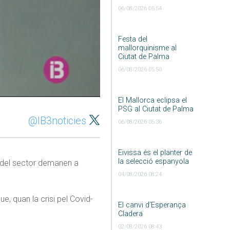
06/08/2026 05:54
Festa del
mallorquinisme al
Ciutat de Palma
06/08/2026 05:50
El Mallorca eclipsa el
PSG al Ciutat de Palma
@IB3noticies
06/08/2026 05:36
Eivissa és el planter de
la selecció espanyola
is del sector demanen a
04/08/2026 08:24
, quan la crisi pel Covid-
El canvi d’Esperança
Cladera
02/08/2026 08:43