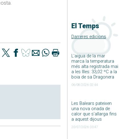
costa.
El Temps
Darreres edicions
L’aigua de la mar
marca la temperatura
més alta registrada mai
a les Illes: 33,02 ºC a la
boia de sa Dragonera
06/08/2026 02:44
Les Balears pateixen
una nova onada de
calor que s’allarga fins
a aquest dijous
20/07/2026 03:47