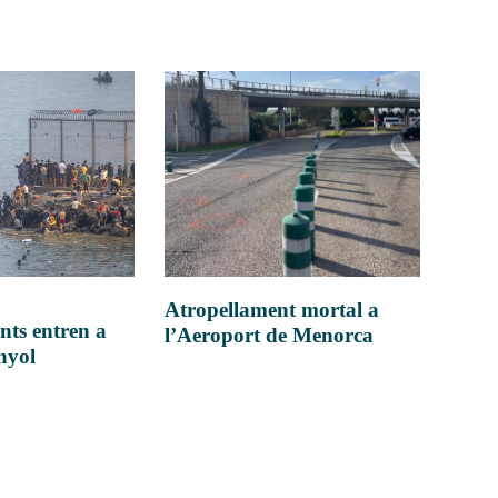
Atropellament mortal a
nts entren a
l’Aeroport de Menorca
anyol