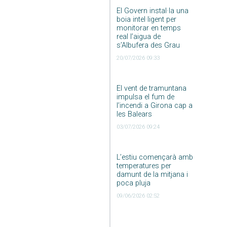
El Govern instal·la una
boia intel·ligent per
monitorar en temps
real l’aigua de
s’Albufera des Grau
20/07/2026 09:33
El vent de tramuntana
impulsa el fum de
l’incendi a Girona cap a
les Balears
03/07/2026 09:24
L’estiu començarà amb
temperatures per
damunt de la mitjana i
poca pluja
09/06/2026 02:52