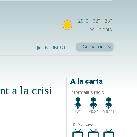
29°C
32°
25°
Illes Balears
▶ EN DIRECTE
A la carta
t a la crisi
informatius ràdio
MATÍ
MIGDIA
VESPRE
IB3 Noticies