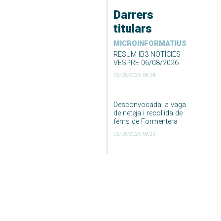
Darrers
titulars
MICROINFORMATIUS
RESUM IB3 NOTÍCIES
VESPRE 06/08/2026
06/08/2026 09:34
Desconvocada la vaga
de neteja i recollida de
fems de Formentera
06/08/2026 09:23
DARRER EL TEMPS
El Temps Migdia 06-08-
2026
06/08/2026 04:55