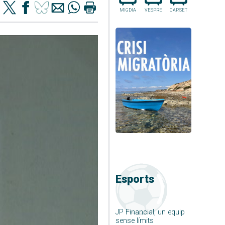
MIGDIA
VESPRE
CAP.SET
Esports
JP Financial, un equip
sense límits