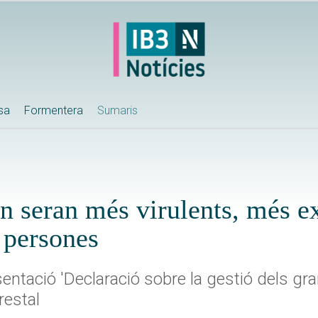
ssa
Formentera
Sumaris
n seran més virulents, més ex
s persones
esentació 'Declaració sobre la gestió dels gr
restal