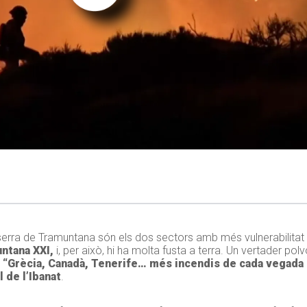
a serra de Tramuntana són els dos sectors amb més vulnerabilitat 
ntana XXI,
i, per això, hi ha molta fusta a terra. Un vertader pol
:
“Grècia, Canadà, Tenerife… més incendis de cada vegada i
 de l’Ibanat
.