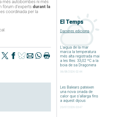
falta més autobombes ni més
un fòrum d’experts
durant la
ues coordinada per la
El Temps
al.
Darreres edicions
L’aigua de la mar
marca la temperatura
més alta registrada mai
a les Illes: 33,02 ºC a la
boia de sa Dragonera
06/08/2026 02:44
Les Balears pateixen
una nova onada de
calor que s’allarga fins
a aquest dijous
20/07/2026 03:47