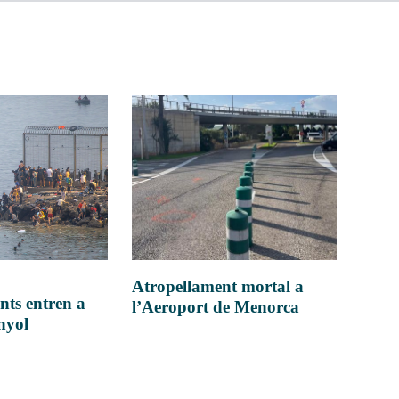
Atropellament mortal a
nts entren a
l’Aeroport de Menorca
anyol