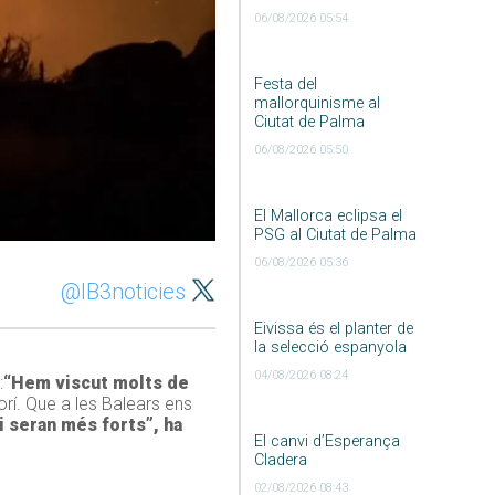
06/08/2026 05:54
Festa del
mallorquinisme al
Ciutat de Palma
06/08/2026 05:50
El Mallorca eclipsa el
PSG al Ciutat de Palma
06/08/2026 05:36
@IB3noticies
Eivissa és el planter de
la selecció espanyola
04/08/2026 08:24
:
“Hem viscut molts de
vorí. Que a les Balears ens
 seran més forts”, ha
El canvi d’Esperança
Cladera
02/08/2026 08:43