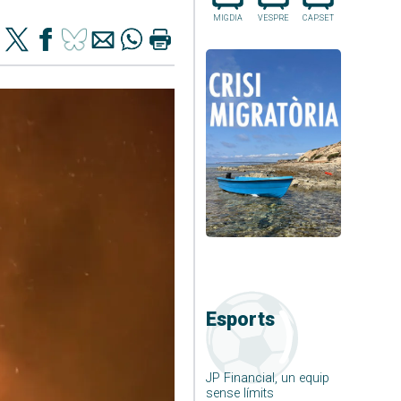
MIGDIA
VESPRE
CAP.SET
Esports
JP Financial, un equip
sense límits