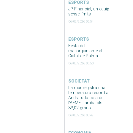
ESPORTS
JP Financial, un equip
sense límits
06/08/2026 05:54
ESPORTS
Festa del
mallorquinisme al
Ciutat de Palma
06/08/2026 05:50
SOCIETAT
La mar registra una
temperatura rècord a
Andratx: la boia de
l’AEMET arriba als
33,02 graus
06/08/2026 03:49