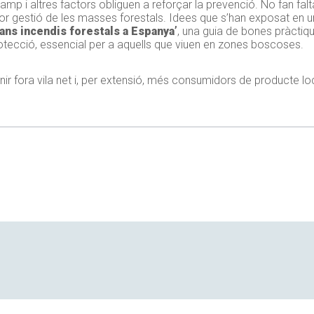
 camp i altres factors obliguen a reforçar la prevenció. No fan 
or gestió de les masses forestals. Idees que s’han exposat en 
ans incendis forestals a Espanya’
, una guia de bones pràctiq
rotecció, essencial per a aquells que viuen en zones boscoses.
fora vila net i, per extensió, més consumidors de producte loc