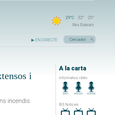
29°C
32°
25°
Illes Balears
▶ EN DIRECTE
A la carta
tensos i
informatius ràdio
MATÍ
MIGDIA
VESPRE
ans incendis
IB3 Noticies