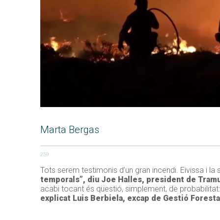
Marta Bergas
259
Tots serem testimonis d’un gran incendi. Eivissa i l
temporals”, diu Joe Halles, president de Tramu
acabi tocant és qüestió, simplement, de probabilitat
explicat Luis Berbiela, excap de Gestió Forestal