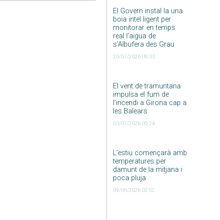
El Govern instal·la una
boia intel·ligent per
monitorar en temps
real l’aigua de
s’Albufera des Grau
20/07/2026 09:33
El vent de tramuntana
impulsa el fum de
l’incendi a Girona cap a
les Balears
03/07/2026 09:24
L’estiu començarà amb
temperatures per
damunt de la mitjana i
poca pluja
09/06/2026 02:52