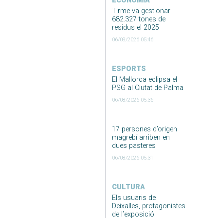
ECONOMIA
Tirme va gestionar
682.327 tones de
residus el 2025
06/08/2026 05:46
ESPORTS
El Mallorca eclipsa el
PSG al Ciutat de Palma
06/08/2026 05:36
17 persones d’origen
magrebí arriben en
dues pasteres
06/08/2026 05:31
CULTURA
Els usuaris de
Deixalles, protagonistes
de l’exposició