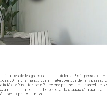
les finances de les grans cadenes hoteleres. Els ingressos de Mel
suposa 80 milions manco que el mateix període de l’any passat. 
elià té a la Xina i també a Barcelona per mor de la cancel·lació
rç, amb el tancament dels hotels, quan la situació s’ha agreujat
repartits per tot el món.