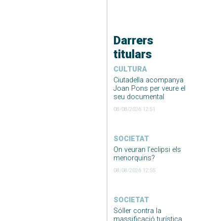
Darrers
titulars
CULTURA
Ciutadella acompanya
Joan Pons per veure el
seu documental
08/08/2026 12:51
SOCIETAT
On veuran l’eclipsi els
menorquins?
08/08/2026 12:55
SOCIETAT
Sóller contra la
massificació turística