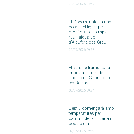
20/07/2026 03:47
El Govern instal·la una
boia intel·ligent per
monitorar en temps
real l’aigua de
s’Albufera des Grau
20/07/2026 09:33
El vent de tramuntana
impulsa el fum de
l’incendi a Girona cap a
les Balears
03/07/2026 09:24
L’estiu començarà amb
temperatures per
damunt de la mitjana i
poca pluja
09/06/2026 02:52