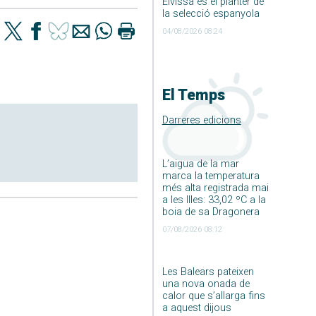
Eivissa és el planter de
la selecció espanyola
04/08/2026 08:24
El Temps
Darreres edicions
L’aigua de la mar
marca la temperatura
més alta registrada mai
a les Illes: 33,02 ºC a la
boia de sa Dragonera
07/08/2026 08:12
Les Balears pateixen
una nova onada de
calor que s’allarga fins
a aquest dijous