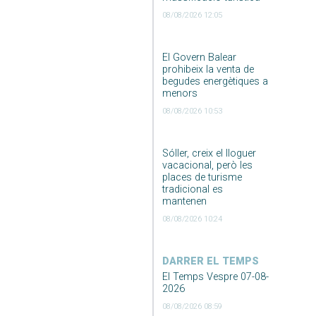
08/08/2026 12:05
El Govern Balear
prohibeix la venta de
begudes energètiques a
menors
08/08/2026 10:53
Sóller, creix el lloguer
vacacional, però les
places de turisme
tradicional es
mantenen
08/08/2026 10:24
DARRER EL TEMPS
El Temps Vespre 07-08-
2026
08/08/2026 08:59