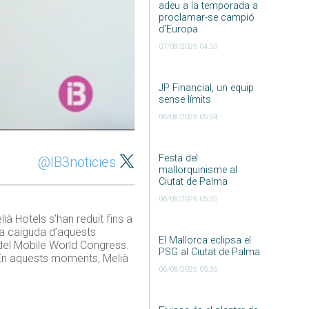
adeu a la temporada a
proclamar-se campió
d’Europa
07/08/2026 04:50
JP Financial, un equip
sense límits
06/08/2026 05:54
Festa del
@IB3noticies
mallorquinisme al
Ciutat de Palma
06/08/2026 05:50
ià Hotels s’han reduït fins a
La caiguda d’aquests
El Mallorca eclipsa el
 del Mobile World Congress.
PSG al Ciutat de Palma
. En aquests moments, Melià
06/08/2026 05:36