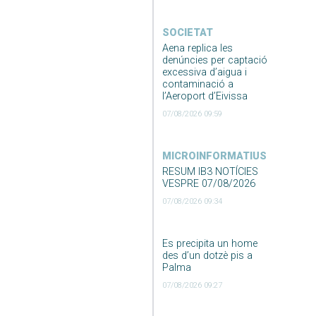
SOCIETAT
Aena replica les
denúncies per captació
excessiva d’aigua i
contaminació a
l’Aeroport d’Eivissa
07/08/2026 09:59
MICROINFORMATIUS
RESUM IB3 NOTÍCIES
VESPRE 07/08/2026
07/08/2026 09:34
Es precipita un home
des d’un dotzè pis a
Palma
07/08/2026 09:27