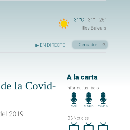
31°C
31°
26°
Illes Balears
▶ EN DIRECTE
A la carta
 de la Covid-
informatius ràdio
MATÍ
MIGDIA
VESPRE
del 2019
IB3 Noticies