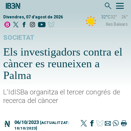
Divendres, 07 d'agost de 2026
32°C
32°
26°
Illes Balears
SOCIETAT
Els investigadors contra el
càncer es reuneixen a
Palma
L'IdISBa organitza el tercer congrés de
recerca del càncer
06/10/2023
[ACTUALITZAT:
10/10/2023]