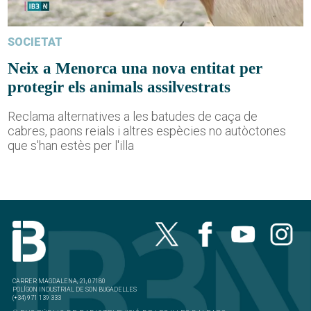
SOCIETAT
Neix a Menorca una nova entitat per
protegir els animals assilvestrats
Reclama alternatives a les batudes de caça de
cabres, paons reials i altres espècies no autòctones
que s'han estès per l'illa
CARRER MAGDALENA, 21, 07180
POLÍGON INDUSTRIAL DE SON BUGADELLES
(+34) 971 139 333