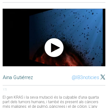
Aina Gutiérrez
@IB3noticies
172
El gen KRAS i la seva mutació és la culpable d’una quarta
part dels tumors humans, i també és present als càncers
més malignes: el de pulmó, pàncrees i el de còlon. L’any