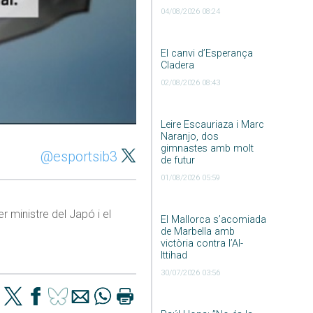
04/08/2026 08:24
El canvi d’Esperança
Cladera
02/08/2026 08:43
Leire Escauriaza i Marc
Naranjo, dos
gimnastes amb molt
@esportsib3
de futur
01/08/2026 05:59
r ministre del Japó i el
El Mallorca s’acomiada
de Marbella amb
victòria contra l’Al-
Ittihad
30/07/2026 03:56