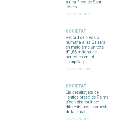
a una finca de Sant
Josep
06/08/2026 08:26
SOCIETAT
Rècord de pressió
humana a les Balears
en maig amb un total
d’1,86 milions de
persones en tot
l’arxipèlag
05/08/2026 05:19
SOCIETAT
Els desallotjats de
l’antiga presó de Palma
s’han distribuït per
diferents assentaments
de la ciutat
06/08/2026 08:40