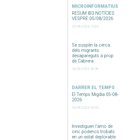
MICROINFORMATIUS
RESUM IB3 NOTÍCIES
VESPRE 05/08/2026
05/08/2026 10:20
Se suspèn la cerca
dels migrants
desapareguts a prop
de Cabrera
06/08/2026 08:39
DARRER EL TEMPS
El Temps Migdia 05-08-
2026
05/08/2026 05:00
Investiguen l’amo de
cinc podencs trobats
en un estat deplorable