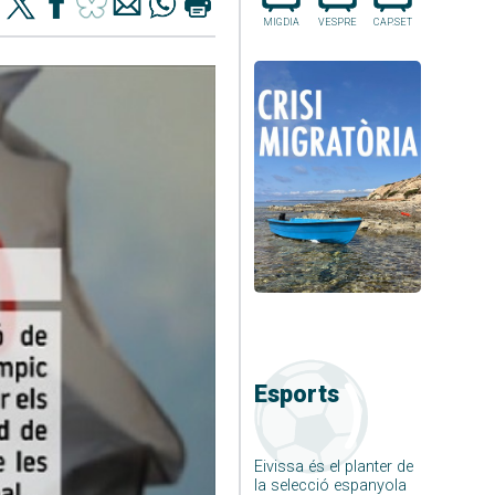
MIGDIA
VESPRE
CAP.SET
Esports
Eivissa és el planter de
la selecció espanyola