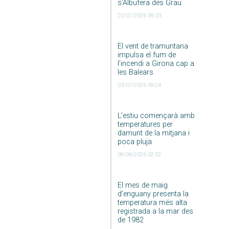
s’Albufera des Grau
20/07/2026 09:33
El vent de tramuntana
impulsa el fum de
l’incendi a Girona cap a
les Balears
03/07/2026 09:24
L’estiu començarà amb
temperatures per
damunt de la mitjana i
poca pluja
09/06/2026 02:52
El mes de maig
d’enguany presenta la
temperatura més alta
registrada a la mar des
de 1982