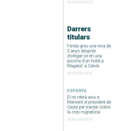
09/06/2026 01:24
Darrers
titulars
Ferida greu una nina de
2 anys després
d’ofegar-se en una
piscina d’un hotel a
Magaluf, a Calvià
06/08/2026 08:41
ESPANYA
El rei rebrà avui a
Marivent el president de
Ceuta per tractar sobre
la crisi migratòria
06/08/2026 08:43