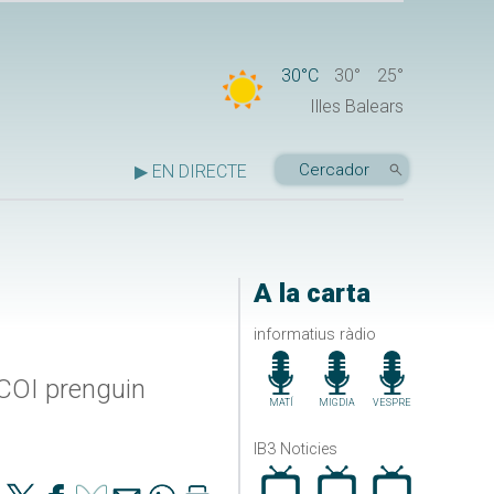
30°C
30°
25°
Illes Balears
▶ EN DIRECTE
A la carta
informatius ràdio
l COI prenguin
MATÍ
MIGDIA
VESPRE
IB3 Noticies