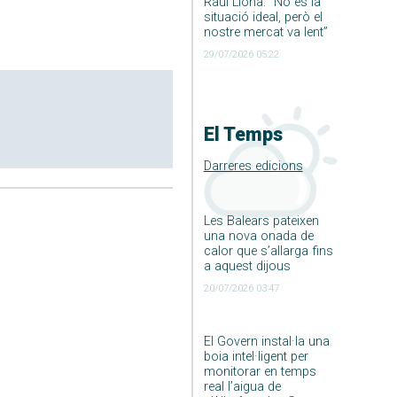
Raúl Llona: ”No és la
situació ideal, però el
nostre mercat va lent”
29/07/2026 05:22
El Temps
Darreres edicions
Les Balears pateixen
una nova onada de
calor que s’allarga fins
a aquest dijous
20/07/2026 03:47
El Govern instal·la una
boia intel·ligent per
monitorar en temps
real l’aigua de