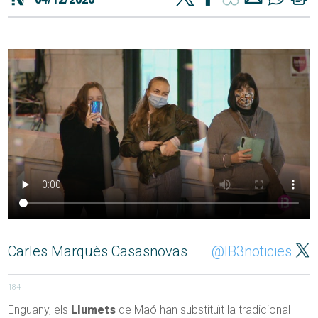
Carles Marquès Casasnovas
@IB3noticies
184
Enguany, els
Llumets
de Maó han substituït la tradicional