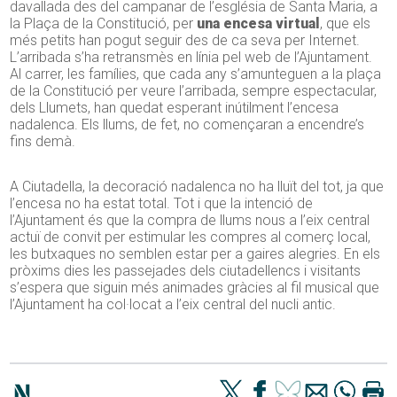
davallada des del campanar de l’església de Santa Maria, a
la Plaça de la Constitució, per
una encesa virtual
, que els
més petits han pogut seguir des de ca seva per Internet.
L’arribada s’ha retransmès en línia pel web de l’Ajuntament.
Al carrer, les famílies, que cada any s’amunteguen a la plaça
de la Constitució per veure l’arribada, sempre espectacular,
dels Llumets, han quedat esperant inútilment l’encesa
nadalenca. Els llums, de fet, no començaran a encendre’s
fins demà.
A Ciutadella, la decoració nadalenca no ha lluït del tot, ja que
l’encesa no ha estat total. Tot i que la intenció de
l’Ajuntament és que la compra de llums nous a l’eix central
actuï de convit per estimular les compres al comerç local,
les butxaques no semblen estar per a gaires alegries. En els
pròxims dies les passejades dels ciutadellencs i visitants
s’espera que siguin més animades gràcies al fil musical que
l’Ajuntament ha col·locat a l’eix central del nucli antic.