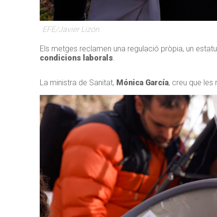
EFE/Javier Lizón
Els metges reclamen una regulació pròpia, un estatut 
condicions laborals
.
La ministra de Sanitat,
Mónica García
, creu que les