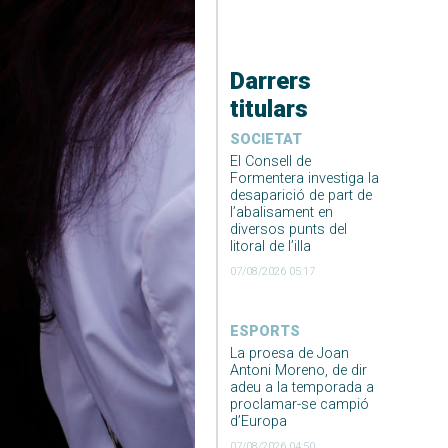
Darrers
titulars
SOCIETAT
El Consell de
Formentera investiga la
desaparició de part de
l’abalisament en
diversos punts del
litoral de l’illa
07/08/2026 05:17
ESPORTS
La proesa de Joan
Antoni Moreno, de dir
adeu a la temporada a
proclamar-se campió
d’Europa
07/08/2026 04:50