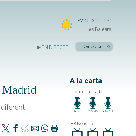
32°C
32°
26°
Illes Balears
▶ EN DIRECTE
A la carta
a Madrid
informatius ràdio
diferent
MATÍ
MIGDIA
VESPRE
IB3 Noticies