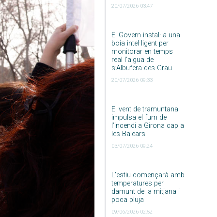
20/07/2026 03:47
El Govern instal·la una
boia intel·ligent per
monitorar en temps
real l’aigua de
s’Albufera des Grau
20/07/2026 09:33
El vent de tramuntana
impulsa el fum de
l’incendi a Girona cap a
les Balears
03/07/2026 09:24
L’estiu començarà amb
temperatures per
damunt de la mitjana i
poca pluja
09/06/2026 02:52