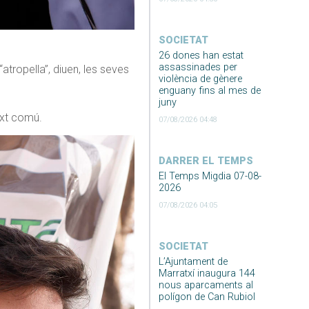
SOCIETAT
26 dones han estat
assassinades per
atropella”, diuen, les seves
violència de gènere
enguany fins al mes de
juny
ext comú.
07/08/2026 04:48
DARRER EL TEMPS
El Temps Migdia 07-08-
2026
07/08/2026 04:05
SOCIETAT
L’Ajuntament de
Marratxí inaugura 144
nous aparcaments al
polígon de Can Rubiol