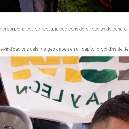
propi per al seu col·lectiu, ja que consideren que un de general “
 reivindicacions dels metges caben en un capítol propi dins del t