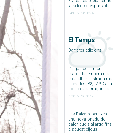
Eivissa és el planter de
la selecció espanyola
04/08/2026 08:24
El Temps
Darreres edicions
L’aigua de la mar
marca la temperatura
més alta registrada mai
a les Illes: 33,02 ºC a la
boia de sa Dragonera
07/08/2026 08:12
Les Balears pateixen
una nova onada de
calor que s’allarga fins
a aquest dijous