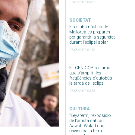
07/08/2026 04:27
SOCIETAT
Els clubs nàutics de
Mallorca es preparen
per garantir la seguretat
durant l’eclipsi solar
07/08/2026 04:42
EL GEN-GOB reclama
que s’ampliïn les
freqüències d’autobús
la tarda de l’eclipsi
07/08/2026 03:53
CULTURA
“Leyarem”, l’exposició
de l’artista sahrauí
Aawah Walad que
reivindica la terra