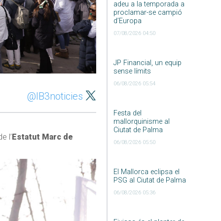
adeu a la temporada a
proclamar-se campió
d’Europa
07/08/2026 04:50
JP Financial, un equip
sense límits
06/08/2026 05:54
@IB3noticies
Festa del
mallorquinisme al
Ciutat de Palma
e l’
Estatut Marc de
06/08/2026 05:50
El Mallorca eclipsa el
PSG al Ciutat de Palma
06/08/2026 05:36