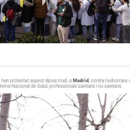
han protestat aquest dijous matí, a
Madrid
, contra l’esborrany d
tema Nacional de Salut, professionals sanitaris i no sanitaris.