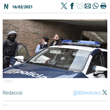
16/02/2021
/EFE
Redacció
@IB3noticies
230