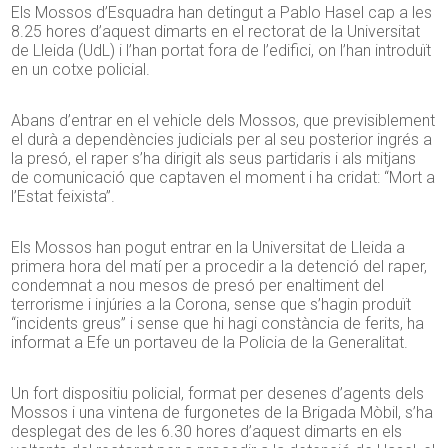
Els Mossos d’Esquadra han detingut a Pablo Hasel cap a les
8.25 hores d’aquest dimarts en el rectorat de la Universitat
de Lleida (UdL) i l’han portat fora de l’edifici, on l’han introduït
en un cotxe policial.
Abans d’entrar en el vehicle dels Mossos, que previsiblement
el durà a dependències judicials per al seu posterior ingrés a
la presó, el raper s’ha dirigit als seus partidaris i als mitjans
de comunicació que captaven el moment i ha cridat: “Mort a
l’Estat feixista”.
Els Mossos han pogut entrar en la Universitat de Lleida a
primera hora del matí per a procedir a la detenció del raper,
condemnat a nou mesos de presó per enaltiment del
terrorisme i injúries a la Corona, sense que s’hagin produït
“incidents greus” i sense que hi hagi constància de ferits, ha
informat a Efe un portaveu de la Policia de la Generalitat.
Un fort dispositiu policial, format per desenes d’agents dels
Mossos i una vintena de furgonetes de la Brigada Mòbil, s’ha
desplegat des de les 6.30 hores d’aquest dimarts en els