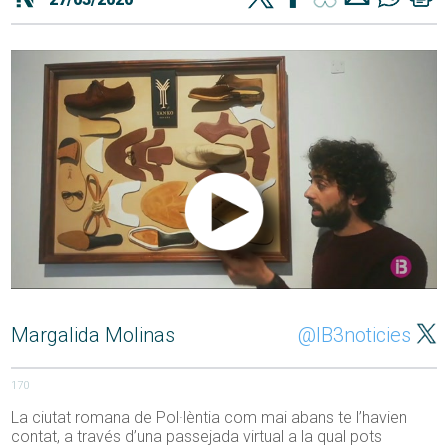
Margalida Molinas
@IB3noticies
170
La ciutat romana de Pol·lèntia com mai abans te l’havien
contat, a través d’una passejada virtual a la qual pots