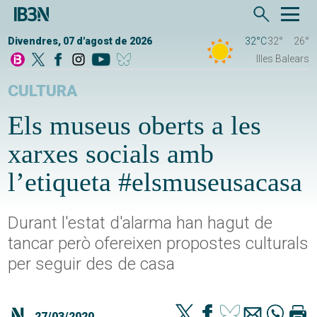
Divendres, 07 d'agost de 2026
32°C
32°
26°
Illes Balears
CULTURA
Els museus oberts a les
xarxes socials amb
l’etiqueta #elsmuseusacasa
Durant l'estat d'alarma han hagut de
tancar però ofereixen propostes culturals
per seguir des de casa
27/03/2020