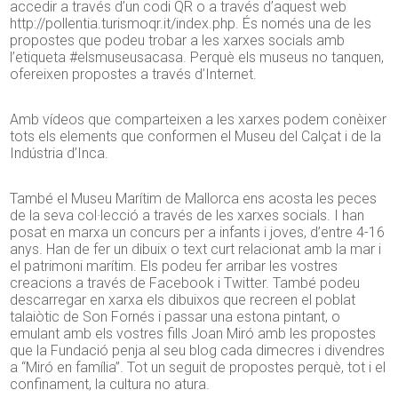
accedir a través d’un codi QR o a través d’aquest web
http://pollentia.turismoqr.it/index.php. És només una de les
propostes que podeu trobar a les xarxes socials amb
l’etiqueta #elsmuseusacasa. Perquè els museus no tanquen,
ofereixen propostes a través d’Internet.
Amb vídeos que comparteixen a les xarxes podem conèixer
tots els elements que conformen el Museu del Calçat i de la
Indústria d’Inca.
També el Museu Marítim de Mallorca ens acosta les peces
de la seva col·lecció a través de les xarxes socials. I han
posat en marxa un concurs per a infants i joves, d’entre 4-16
anys. Han de fer un dibuix o text curt relacionat amb la mar i
el patrimoni marítim. Els podeu fer arribar les vostres
creacions a través de Facebook i Twitter. També podeu
descarregar en xarxa els dibuixos que recreen el poblat
talaiòtic de Son Fornés i passar una estona pintant, o
emulant amb els vostres fills Joan Miró amb les propostes
que la Fundació penja al seu blog cada dimecres i divendres
a “Miró en família”. Tot un seguit de propostes perquè, tot i el
confinament, la cultura no atura.