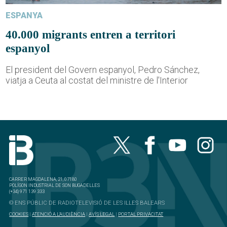
ESPANYA
40.000 migrants entren a territori
espanyol
El president del Govern espanyol, Pedro Sánchez,
viatja a Ceuta al costat del ministre de l'Interior
CARRER MAGDALENA, 21, 07180
POLÍGON INDUSTRIAL DE SON BUGADELLES
(+34) 971 139 333
© ENS PÚBLIC DE RADIOTELEVISIÓ DE LES ILLES BALEARS
COOKIES
|
ATENCIÓ A L'AUDIÈNCIA
|
AVÍS LEGAL
|
PORTAL PRIVACITAT