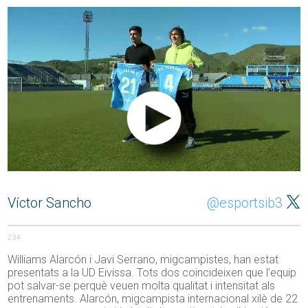
Víctor Sancho
@esportsib3
234
Williams Alarcón i Javi Serrano, migcampistes, han estat
presentats a la UD Eivissa. Tots dos coincideixen que l’equip
pot salvar-se perquè veuen molta qualitat i intensitat als
entrenaments. Alarcón, migcampista internacional xilè de 22