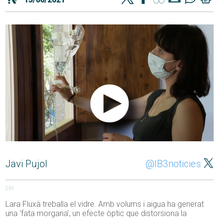
Javi Pujol
@IB3noticies
201
Lara Fluxà treballa el vidre. Amb volums i aigua ha generat
una ‘fata morgana’, un efecte òptic que distorsiona la