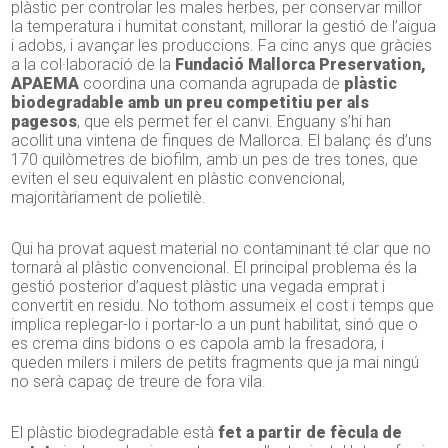
plàstic per controlar les males herbes, per conservar millor
la temperatura i humitat constant, millorar la gestió de l’aigua
i adobs, i avançar les produccions. Fa cinc anys que gràcies
a la col·laboració de la
Fundació Mallorca Preservation,
APAEMA
coordina una comanda agrupada de
plàstic
biodegradable amb un preu competitiu per als
pagesos
, que els permet fer el canvi. Enguany s’hi han
acollit una vintena de finques de Mallorca. El balanç és d’uns
170 quilòmetres de biofilm, amb un pes de tres tones, que
eviten el seu equivalent en plàstic convencional,
majoritàriament de polietilè.
Qui ha provat aquest material no contaminant té clar que no
tornarà al plàstic convencional. El principal problema és la
gestió posterior d’aquest plàstic una vegada emprat i
convertit en residu. No tothom assumeix el cost i temps que
implica replegar-lo i portar-lo a un punt habilitat, sinó que o
es crema dins bidons o es capola amb la fresadora, i
queden milers i milers de petits fragments que ja mai ningú
no serà capaç de treure de fora vila.
El plàstic biodegradable està
fet a partir de fècula de