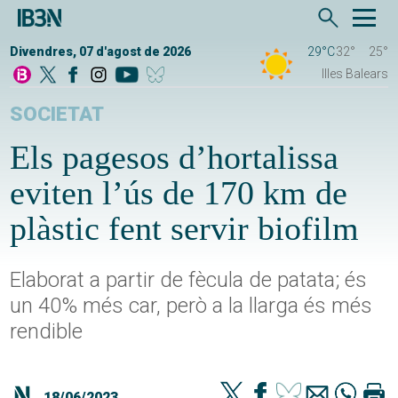
Divendres, 07 d'agost de 2026
29°C
32°
25°
Illes Balears
SOCIETAT
Els pagesos d’hortalissa
eviten l’ús de 170 km de
plàstic fent servir biofilm
Elaborat a partir de fècula de patata; és
un 40% més car, però a la llarga és més
rendible
18/06/2023