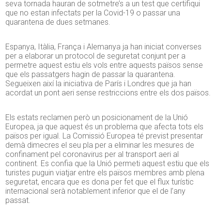
seva tornada hauran de sotmetre’s a un test que certifiqui
que no estan infectats per la Covid-19 o passar una
quarantena de dues setmanes.
Espanya, Itàlia, França i Alemanya ja han iniciat converses
per a elaborar un protocol de seguretat conjunt per a
permetre aquest estiu els vols entre aquests països sense
que els passatgers hagin de passar la quarantena.
Segueixen així la iniciativa de París i Londres que ja han
acordat un pont aeri sense restriccions entre els dos països.
Els estats reclamen però un posicionament de la Unió
Europea, ja que aquest és un problema que afecta tots els
països per igual. La Comissió Europea té previst presentar
demà dimecres el seu pla per a eliminar les mesures de
confinament pel coronavirus per al transport aeri al
continent. Es confia que la Unió permeti aquest estiu que els
turistes puguin viatjar entre els països membres amb plena
seguretat, encara que es dona per fet que el flux turístic
internacional serà notablement inferior que el de l’any
passat.