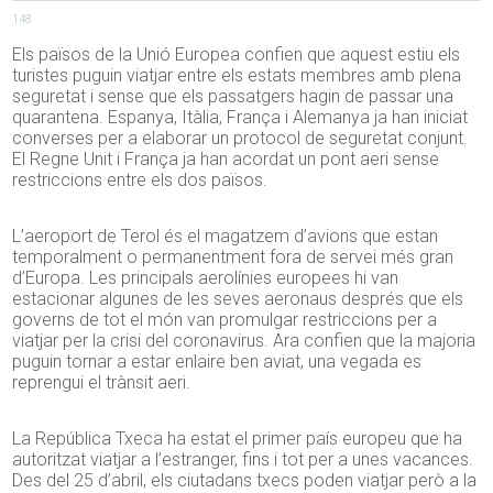
148
Els països de la Unió Europea confien que aquest estiu els
turistes puguin viatjar entre els estats membres amb plena
seguretat i sense que els passatgers hagin de passar una
quarantena. Espanya, Itàlia, França i Alemanya ja han iniciat
converses per a elaborar un protocol de seguretat conjunt.
El Regne Unit i França ja han acordat un pont aeri sense
restriccions entre els dos països.
L’aeroport de Terol és el magatzem d’avions que estan
temporalment o permanentment fora de servei més gran
d’Europa. Les principals aerolínies europees hi van
estacionar algunes de les seves aeronaus després que els
governs de tot el món van promulgar restriccions per a
viatjar per la crisi del coronavirus. Ara confien que la majoria
puguin tornar a estar enlaire ben aviat, una vegada es
reprengui el trànsit aeri.
La República Txeca ha estat el primer país europeu que ha
autoritzat viatjar a l’estranger, fins i tot per a unes vacances.
Des del 25 d’abril, els ciutadans txecs poden viatjar però a la