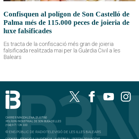
Confisquen al polígon de Son Castelló de
Palma més de 115.000 peces de joieria de
luxe falsificades
Es tracta de la confiscació més gran de joieria
falsificada realitzada mai per la Guàrdia Civil a les
Balears
CARRER MAGDALENA, 21, 07180
POLÍGON INDUSTRIAL DE SON BUGADELLES
(+34) 971 139 333
© ENS PÚBLIC DE RADIOTELEVISIÓ DE LES ILLES BALEARS
COOKIES
|
ATENCIÓ A L'AUDIÈNCIA
|
AVÍS LEGAL
|
PORTAL PRIVACITAT