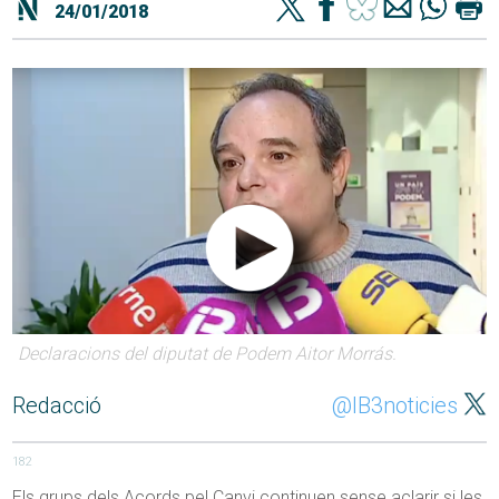
24/01/2018
Declaracions del diputat de Podem Aitor Morrás.
Redacció
@IB3noticies
182
Els grups dels Acords pel Canvi continuen sense aclarir si les