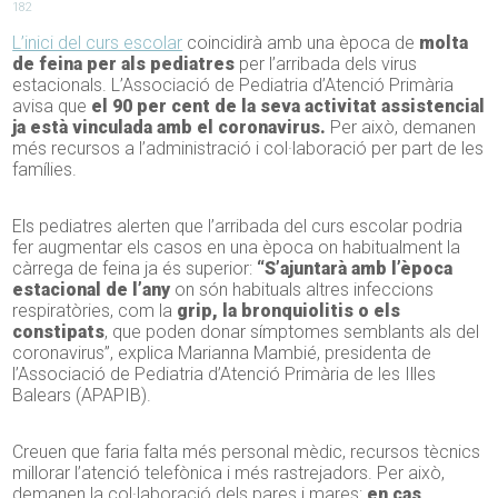
182
L’inici del curs escolar
coincidirà amb una època de
molta
de feina per als pediatres
per l’arribada dels virus
estacionals. L’Associació de Pediatria d’Atenció Primària
avisa que
el 90 per cent de la seva activitat assistencial
ja està vinculada amb el coronavirus.
Per això, demanen
més recursos a l’administració i col·laboració per part de les
famílies.
Els pediatres alerten que l’arribada del curs escolar podria
fer augmentar els casos en una època on habitualment la
càrrega de feina ja és superior:
“S’ajuntarà amb l’època
estacional de l’any
on són habituals altres infeccions
respiratòries, com la
grip, la bronquiolitis o els
constipats
, que poden donar símptomes semblants als del
coronavirus”, explica Marianna Mambié, presidenta de
l’Associació de Pediatria d’Atenció Primària de les Illes
Balears (APAPIB).
Creuen que faria falta més personal mèdic, recursos tècnics
millorar l’atenció telefònica i més rastrejadors. Per això,
demanen la col·laboració dels pares i mares:
en cas