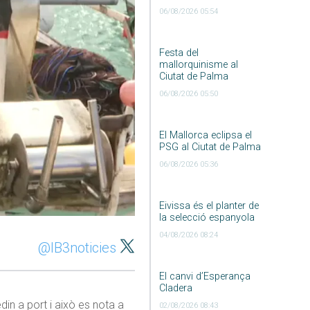
06/08/2026 05:54
Festa del
mallorquinisme al
Ciutat de Palma
06/08/2026 05:50
El Mallorca eclipsa el
PSG al Ciutat de Palma
06/08/2026 05:36
Eivissa és el planter de
la selecció espanyola
04/08/2026 08:24
@IB3noticies
El canvi d’Esperança
Cladera
in a port i això es nota a
02/08/2026 08:43