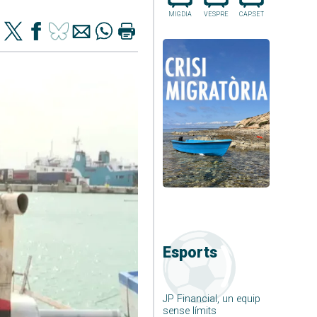
MIGDIA
VESPRE
CAP.SET
Esports
JP Financial, un equip
sense límits