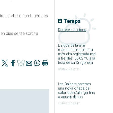
trari, treballen amb pèrdues
El Temps
Darreres edicions
en dies sense sortir a
L’aigua de la mar
marca la temperatura
més alta registrada mai
a les Illes: 33,02 ºC a la
boia de sa Dragonera
06/08/2026 02:44
Les Balears pateixen
una nova onada de
calor que s’allarga fins
a aquest dijous
20/07/2026 03:47