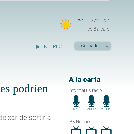
29°C
32°
25°
Illes Balears
▶ EN DIRECTE
A la carta
ies podrien
informatius ràdio
MATÍ
MIGDIA
VESPRE
eixar de sortir a
IB3 Noticies