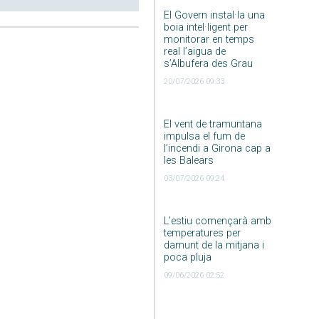
El Govern instal·la una
boia intel·ligent per
monitorar en temps
real l’aigua de
s’Albufera des Grau
20/07/2026 09:33
El vent de tramuntana
impulsa el fum de
l’incendi a Girona cap a
les Balears
03/07/2026 09:24
L’estiu començarà amb
temperatures per
damunt de la mitjana i
poca pluja
09/06/2026 02:52