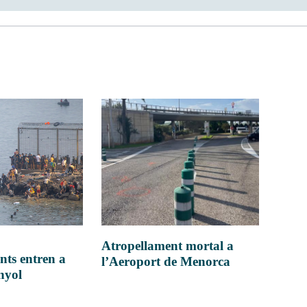
Atropellament mortal a
nts entren a
l’Aeroport de Menorca
anyol