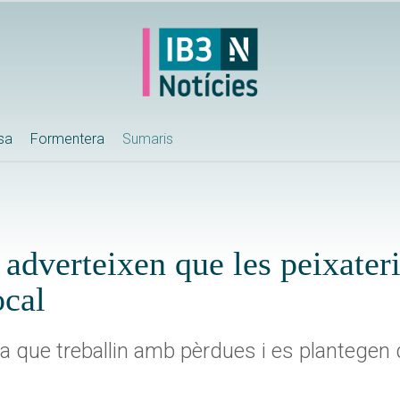
ssa
Formentera
Sumaris
 adverteixen que les peixater
ocal
a que treballin amb pèrdues i es plantegen d