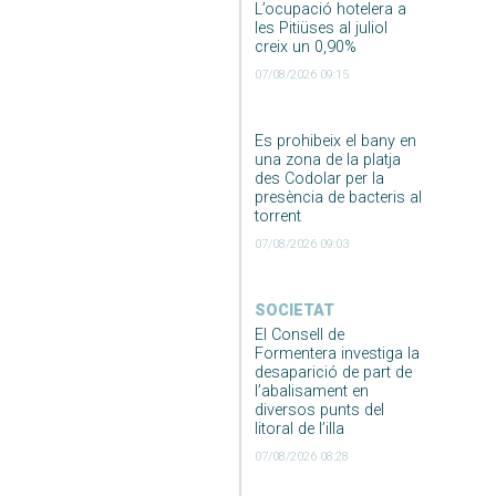
L’ocupació hotelera a
les Pitiüses al juliol
creix un 0,90%
07/08/2026 09:15
Es prohibeix el bany en
una zona de la platja
des Codolar per la
presència de bacteris al
torrent
07/08/2026 09:03
SOCIETAT
El Consell de
Formentera investiga la
desaparició de part de
l’abalisament en
diversos punts del
litoral de l’illa
07/08/2026 08:28