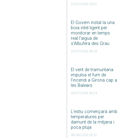
20/07/2026 03:47
El Govern instal·la una
boia intel·ligent per
monitorar en temps
real l’aigua de
s’Albufera des Grau
20/07/2026 09:33
El vent de tramuntana
impulsa el fum de
l’incendi a Girona cap a
les Balears
03/07/2026 09:24
L’estiu començarà amb
temperatures per
damunt de la mitjana i
poca pluja
09/06/2026 02:52