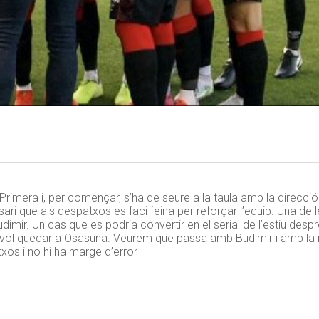
 Primera i, per començar, s’ha de seure a la taula amb la direcció
ari que als despatxos es faci feina per reforçar l’equip. Una de 
dimir. Un cas que es podria convertir en el serial de l’estiu despr
e vol quedar a Osasuna. Veurem que passa amb Budimir i amb la 
xos i no hi ha marge d’error