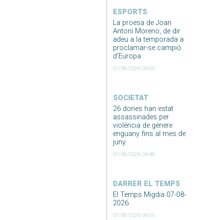
ESPORTS
La proesa de Joan
Antoni Moreno, de dir
adeu a la temporada a
proclamar-se campió
d’Europa
07/08/2026 04:50
SOCIETAT
26 dones han estat
assassinades per
violència de gènere
enguany fins al mes de
juny
07/08/2026 04:48
DARRER EL TEMPS
El Temps Migdia 07-08-
2026
07/08/2026 04:05