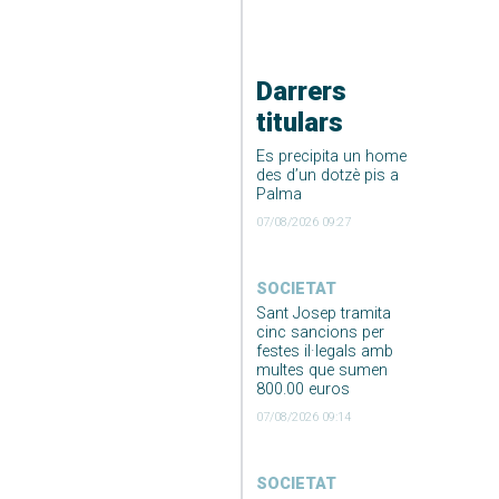
Darrers
titulars
Es precipita un home
des d’un dotzè pis a
Palma
07/08/2026 09:27
SOCIETAT
Sant Josep tramita
cinc sancions per
festes il·legals amb
multes que sumen
800.00 euros
07/08/2026 09:14
SOCIETAT