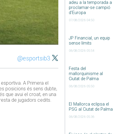
adeu a la temporada a
proclamar-se campió
d’Europa
07/08/2026 04:50
JP Financial, un equip
sense límits
06/08/2026 05:54
@esportsib3
Festa del
mallorquinisme al
Ciutat de Palma
 esportiva. A Primera el
06/08/2026 05:50
les posicions és sens dubte,
és que avui el croat, en una
resta de jugadors cedits.
El Mallorca eclipsa el
PSG al Ciutat de Palma
06/08/2026 05:36