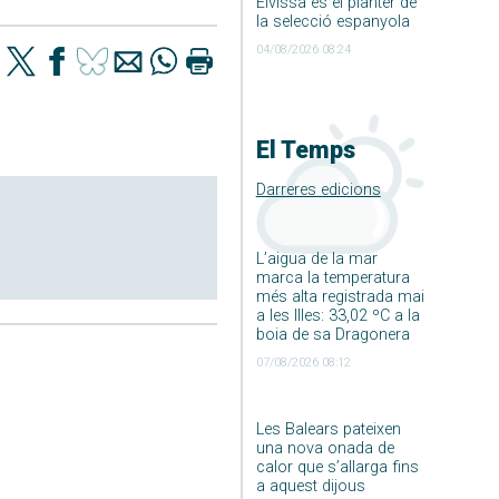
Eivissa és el planter de
la selecció espanyola
04/08/2026 08:24
El Temps
Darreres edicions
L’aigua de la mar
marca la temperatura
més alta registrada mai
a les Illes: 33,02 ºC a la
boia de sa Dragonera
07/08/2026 08:12
Les Balears pateixen
una nova onada de
calor que s’allarga fins
a aquest dijous