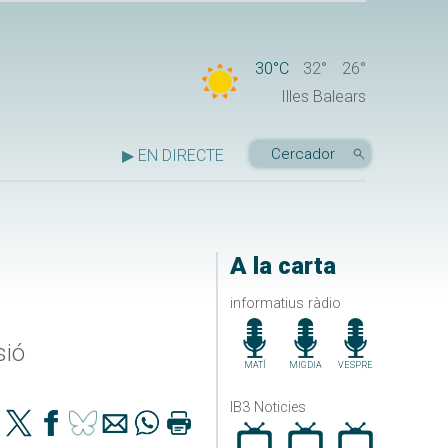
30°C
32°
26°
Illes Balears
▶ EN DIRECTE
A la carta
informatius ràdio
sió
MATÍ
MIGDIA
VESPRE
IB3 Noticies