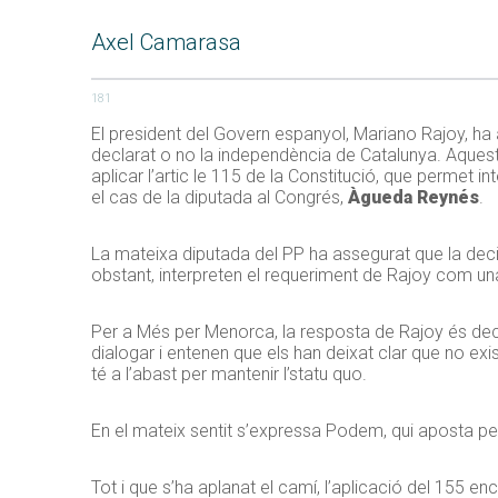
Axel Camarasa
181
El president del Govern espanyol, Mariano Rajoy, ha 
declarat o no la independència de Catalunya. Aquesta 
aplicar l’artic le 115 de la Constitució, que permet i
el cas de la diputada al Congrés,
Àgueda Reynés
.
La mateixa diputada del PP ha assegurat que la dec
obstant, interpreten el requeriment de Rajoy com una
Per a Més per Menorca, la resposta de Rajoy és dec
dialogar i entenen que els han deixat clar que no exi
té a l’abast per mantenir l’statu quo.
En el mateix sentit s’expressa Podem, qui aposta p
Tot i que s’ha aplanat el camí, l’aplicació del 155 e