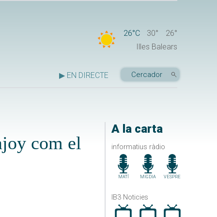
26°C
30°
26°
Illes Balears
▶ EN DIRECTE
A la carta
ajoy com el
informatius ràdio
MATÍ
MIGDIA
VESPRE
IB3 Noticies