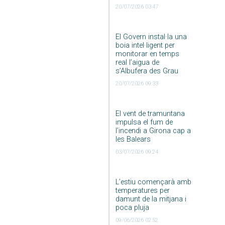
20/07/2026 03:47
El Govern instal·la una
boia intel·ligent per
monitorar en temps
real l’aigua de
s’Albufera des Grau
20/07/2026 09:33
El vent de tramuntana
impulsa el fum de
l’incendi a Girona cap a
les Balears
03/07/2026 09:24
L’estiu començarà amb
temperatures per
damunt de la mitjana i
poca pluja
09/06/2026 02:52