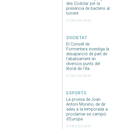
des Codolar per la
presència de bacteris al
torrent
07/08/2026 09:03
SOCIETAT
El Consell de
Formentera investiga la
desaparició de part de
l’abalisament en
diversos punts del
litoral de l’illa
07/08/2026 08:28
ESPORTS
La proesa de Joan
Antoni Moreno, de dir
adeu a la temporada a
proclamar-se campió
d’Europa
07/08/2026 04:50