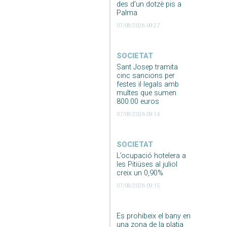
des d’un dotzè pis a
Palma
07/08/2026 09:27
SOCIETAT
Sant Josep tramita
cinc sancions per
festes il·legals amb
multes que sumen
800.00 euros
07/08/2026 09:14
SOCIETAT
L’ocupació hotelera a
les Pitiüses al juliol
creix un 0,90%
07/08/2026 09:15
Es prohibeix el bany en
una zona de la platja