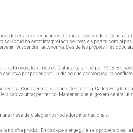
acordat enviar un requeriment formal al govern de la Generalitat 
sol·licitud ha estat interpretada per tots els partits com el pas
ntervenir i suspendre l’autonomia. Des de les pròpies files popula
isió està avalada, a més de Ciutadans, també pel PSOE. Els soci
 escletxa per poder obrir un diàleg que desbloquegi el conflicte
ebedora. Consideren que el president català, Carles Puigdemont,
steix cap voluntat per fer-ho. Mantenen que el govern central util
er una mesa de diàleg amb mediadors internacionals.
ncara no s’ha produït. En cas que s’engegui en els propers dies, la