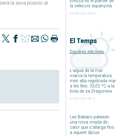
Eivissa és el planter de
 serà la seva posició al
la selecció espanyola
04/08/2026 08:24
El Temps
Darreres edicions
L’aigua de la mar
marca la temperatura
més alta registrada mai
a les Illes: 33,02 ºC a la
boia de sa Dragonera
07/08/2026 08:12
Les Balears pateixen
una nova onada de
calor que s’allarga fins
a aquest dijous