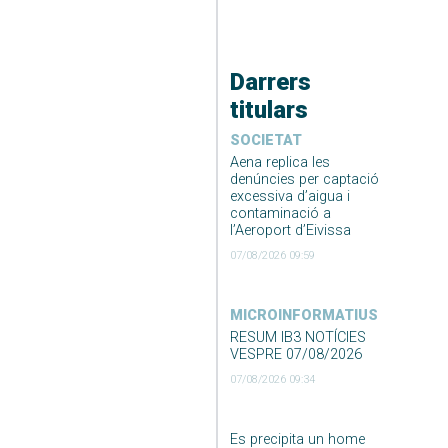
Darrers
titulars
SOCIETAT
Aena replica les
denúncies per captació
excessiva d’aigua i
contaminació a
l’Aeroport d’Eivissa
07/08/2026 09:59
MICROINFORMATIUS
RESUM IB3 NOTÍCIES
VESPRE 07/08/2026
07/08/2026 09:34
Es precipita un home