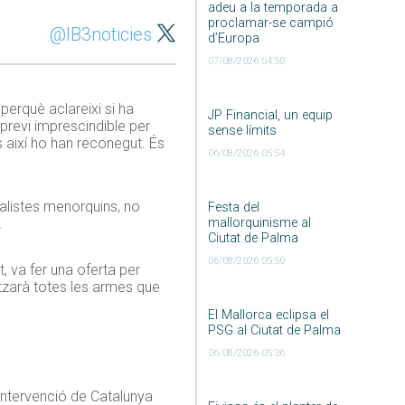
adeu a la temporada a
proclamar-se campió
@IB3noticies
d’Europa
07/08/2026 04:50
perquè aclareixi si ha
JP Financial, un equip
 previ imprescindible per
sense límits
rs així ho han reconegut. És
06/08/2026 05:54
alistes menorquins, no
Festa del
.
mallorquinisme al
Ciutat de Palma
06/08/2026 05:50
 va fer una oferta per
itzarà totes les armes que
El Mallorca eclipsa el
PSG al Ciutat de Palma
06/08/2026 05:36
 intervenció de Catalunya