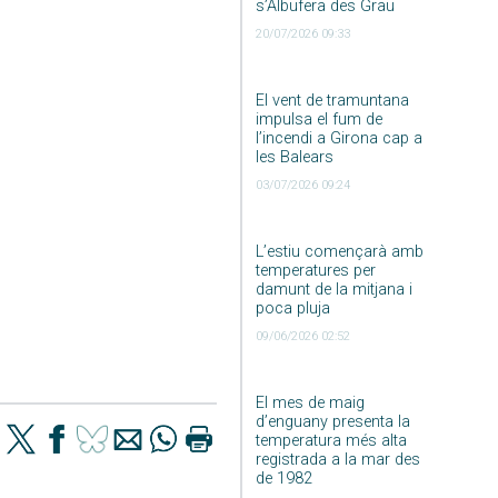
s’Albufera des Grau
20/07/2026 09:33
El vent de tramuntana
impulsa el fum de
l’incendi a Girona cap a
les Balears
03/07/2026 09:24
L’estiu començarà amb
temperatures per
damunt de la mitjana i
poca pluja
09/06/2026 02:52
El mes de maig
d’enguany presenta la
temperatura més alta
registrada a la mar des
de 1982