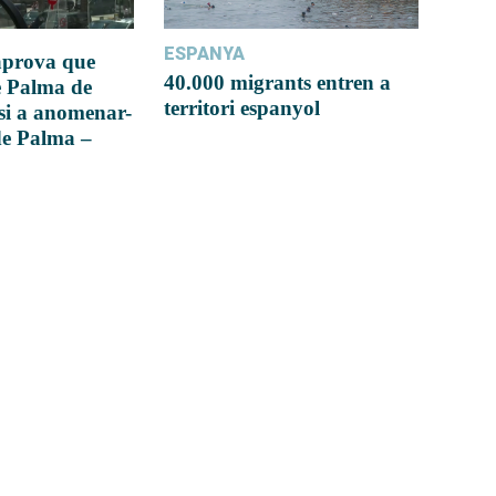
ESPANYA
 aprova que
40.000 migrants entren a
e Palma de
territori espanyol
si a anomenar-
de Palma –