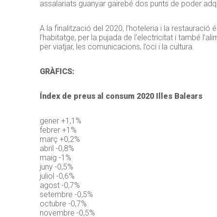
assalariats guanyar gairebé dos punts de poder adqu
A la finalització del 2020, l’hoteleria i la restaurac
l’habitatge, per la pujada de l’electricitat i també l
per viatjar, les comunicacions, l’oci i la cultura.
GRÀFICS:
Índex de preus al consum 2020 Illes Balears
gener +1,1%
febrer +1%
març +0,2%
abril -0,8%
maig -1%
juny -0,5%
juliol -0,6%
agost -0,7%
setembre -0,5%
octubre -0,7%
novembre -0,5%