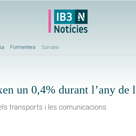
ssa
Formentera
Sumaris
aixen un 0,4% durant l’any de
a els transports i les comunicacions