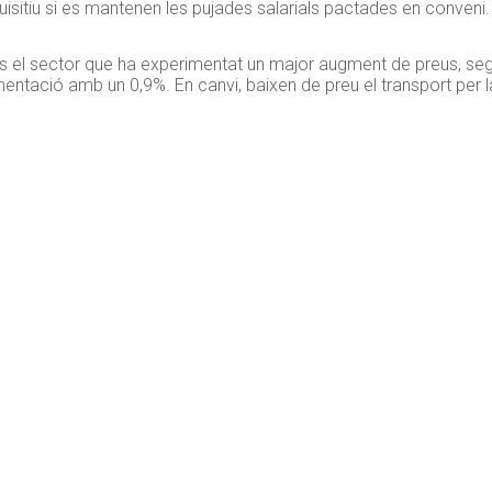
isitiu si es mantenen les pujades salarials pactades en conveni.
ió és el sector que ha experimentat un major augment de preus, segu
’alimentació amb un 0,9%. En canvi, baixen de preu el transport pe