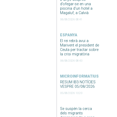
d’ofegar-se en una
piscina d’un hotel a
Magaluf, a Calvià
06/08/2026 08:41
ESPANYA
El rei rebrà avui a
Marivent el president de
Ceuta per tractar sobre
la crisi migratòria
06/08/2026 08:43
MICROINFORMATIUS
RESUM IB3 NOTÍCIES
VESPRE 05/08/2026
05/08/2026 10:20
Se suspèn la cerca
dels migrants