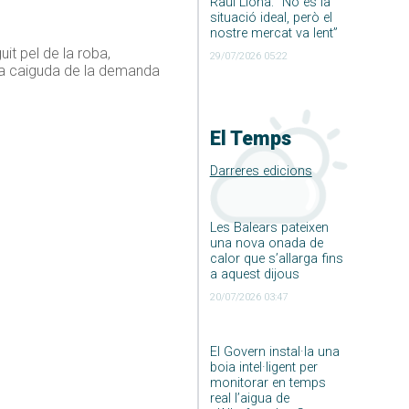
Raúl Llona: ”No és la
situació ideal, però el
nostre mercat va lent”
it pel de la roba,
29/07/2026 05:22
r la caiguda de la demanda
El Temps
Darreres edicions
Les Balears pateixen
una nova onada de
calor que s’allarga fins
a aquest dijous
20/07/2026 03:47
El Govern instal·la una
boia intel·ligent per
monitorar en temps
real l’aigua de