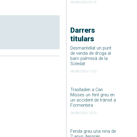
09/06/2026 01:24
Darrers
titulars
Desmantellat un punt
de venda de droga al
barri palmesà de la
Soledat
06/08/2026 11:20
Traslladen a Can
Misses un ferit greu en
un accident de trànsit a
Formentera
06/08/2026 10:20
Ferida greu una nina de
2 anys després