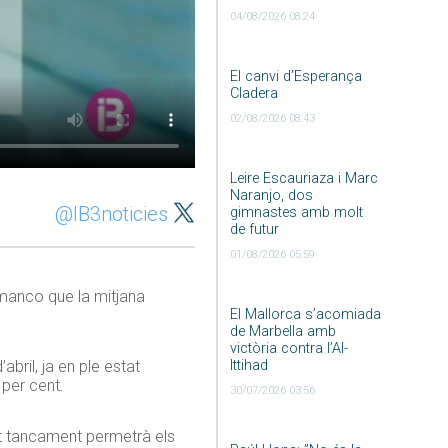
04/08/2026 08:24
El canvi d’Esperança
Cladera
02/08/2026 08:43
Leire Escauriaza i Marc
Naranjo, dos
@IB3noticies
gimnastes amb molt
de futur
01/08/2026 05:59
manco que la mitjana
El Mallorca s’acomiada
de Marbella amb
victòria contra l’Al-
Ittihad
bril, ja en ple estat
 per cent.
30/07/2026 03:56
st tancament permetrà els