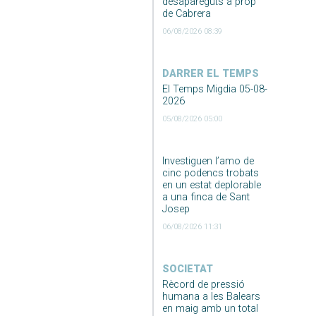
desapareguts a prop
de Cabrera
06/08/2026 08:39
DARRER EL TEMPS
El Temps Migdia 05-08-
2026
05/08/2026 05:00
Investiguen l’amo de
cinc podencs trobats
en un estat deplorable
a una finca de Sant
Josep
06/08/2026 11:31
SOCIETAT
Rècord de pressió
humana a les Balears
en maig amb un total