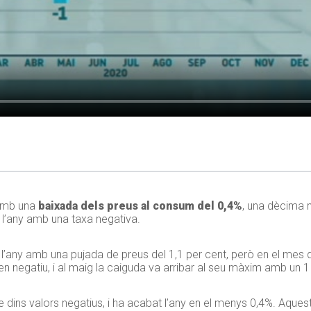
 amb una
baixada dels preus al consum del 0,4%
, una dècima 
a l’any amb una taxa negativa.
’any amb una pujada de preus del 1,1 per cent, però en el mes d’a
en negatiu, i al maig la caiguda va arribar al seu màxim amb un 1
dins valors negatius, i ha acabat l’any en el menys 0,4%. Aque