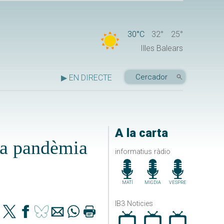
30°C
32°
25°
Illes Balears
▶ EN DIRECTE
A la carta
 la pandèmia
informatius ràdio
MATÍ
MIGDIA
VESPRE
IB3 Noticies