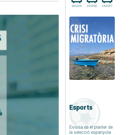
MIGDIA
VESPRE
CAP.SET
Esports
Eivissa és el planter de
la selecció espanyola