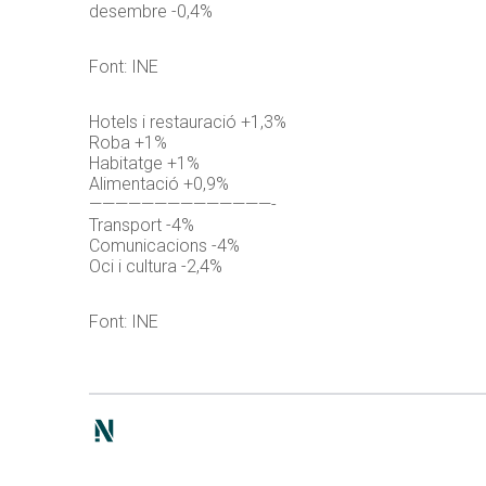
desembre -0,4%
Font: INE
Hotels i restauració +1,3%
Roba +1%
Habitatge +1%
Alimentació +0,9%
——————————————-
Transport -4%
Comunicacions -4%
Oci i cultura -2,4%
Font: INE