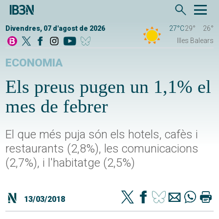
Divendres, 07 d'agost de 2026
27°C
29°
26°
Illes Balears
ECONOMIA
Els preus pugen un 1,1% el
mes de febrer
El que més puja són els hotels, cafès i
restaurants (2,8%), les comunicacions
(2,7%), i l'habitatge (2,5%)
13/03/2018