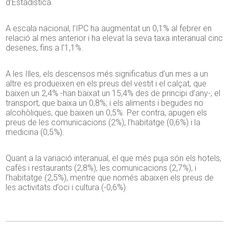
d’Estadística.
A escala nacional, l’IPC ha augmentat un 0,1% al febrer en
relació al mes anterior i ha elevat la seva taxa interanual cinc
desenes, fins a l’1,1%.
A les Illes, els descensos més significatius d’un mes a un
altre es produeixen en els preus del vestit i el calçat, que
baixen un 2,4% -han baixat un 15,4% des de principi d’any-; el
transport, que baixa un 0,8%; i els aliments i begudes no
alcohòliques, que baixen un 0,5%. Per contra, apugen els
preus de les comunicacions (2%), l’habitatge (0,6%) i la
medicina (0,5%).
Quant a la variació interanual, el que més puja són els hotels,
cafès i restaurants (2,8%), les comunicacions (2,7%), i
l’habitatge (2,5%), mentre que només abaixen els preus de
les activitats d’oci i cultura (-0,6%).