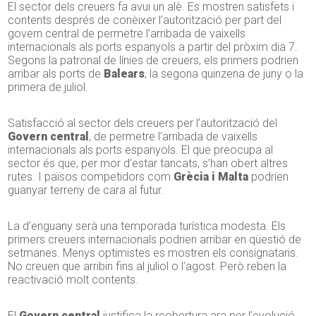
El sector dels creuers fa avui un alè. Es mostren satisfets i
contents després de conèixer l’autorització per part del
govern central de permetre l’arribada de vaixells
internacionals als ports espanyols a partir del pròxim dia 7.
Segons la patronal de línies de creuers, els primers podrien
arribar als ports de
Balears
, la segona quinzena de juny o la
primera de juliol.
Satisfacció al sector dels creuers per l’autorització del
Govern central
, de permetre l’arribada de vaixells
internacionals als ports espanyols. El que preocupa al
sector és que, per mor d’estar tancats, s’han obert altres
rutes. I països competidors com
Grècia i Malta
podrien
guanyar terreny de cara al futur.
La d’enguany serà una temporada turística modesta. Els
primers creuers internacionals podrien arribar en qüestió de
setmanes. Menys optimistes es mostren els consignataris.
No creuen que arribin fins al juliol o l’agost. Però reben la
reactivació molt contents.
El
Govern central
justifica la reobertura ara per l’evolució