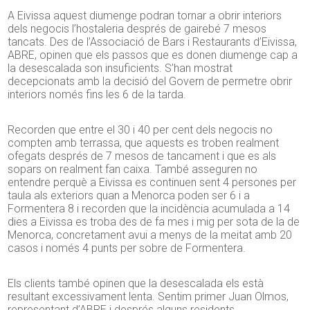
A Eivissa aquest diumenge podran tornar a obrir interiors
dels negocis l’hostaleria després de gairebé 7 mesos
tancats. Des de l’Associació de Bars i Restaurants d’Eivissa,
ABRE, opinen que els passos que es donen diumenge cap a
la desescalada son insuficients. S’han mostrat
decepcionats amb la decisió del Govern de permetre obrir
interiors només fins les 6 de la tarda.
Recorden que entre el 30 i 40 per cent dels negocis no
compten amb terrassa, que aquests es troben realment
ofegats després de 7 mesos de tancament i que es als
sopars on realment fan caixa. També asseguren no
entendre perquè a Eivissa es continuen sent 4 persones per
taula als exteriors quan a Menorca poden ser 6 i a
Formentera 8 i recorden que la incidència acumulada a 14
dies a Eivissa es troba des de fa mes i mig per sota de la de
Menorca, concretament avui a menys de la meitat amb 20
casos i només 4 punts per sobre de Formentera.
Els clients també opinen que la desescalada els està
resultant excessivament lenta. Sentim primer Juan Olmos,
representant d’ABRE i després alguns residents