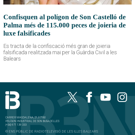
Confisquen al polígon de Son Castelló de
Palma més de 115.000 peces de joieria de
luxe falsificades
Es tracta de la confiscació més gran de joieria
falsificada realitzada mai per la Guàrdia Civil a les
Balears
CARRER MAGDALENA, 21, 07180
POLÍGON INDUSTRIAL DE SON BUGADELLES
(+34) 971 139 333
© ENS PÚBLIC DE RADIOTELEVISIÓ DE LES ILLES BALEARS