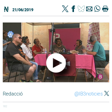
21/06/2019
Redacció
@IB3noticies
182