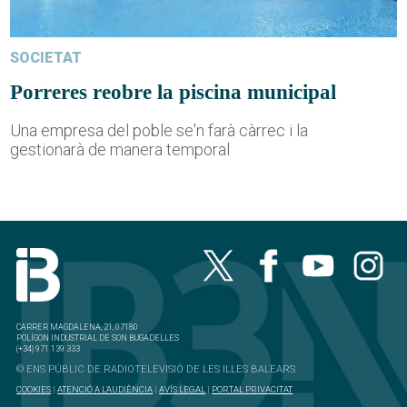
SOCIETAT
Porreres reobre la piscina municipal
Una empresa del poble se'n farà càrrec i la
gestionarà de manera temporal
CARRER MAGDALENA, 21, 07180
POLÍGON INDUSTRIAL DE SON BUGADELLES
(+34) 971 139 333
© ENS PÚBLIC DE RADIOTELEVISIÓ DE LES ILLES BALEARS
COOKIES
|
ATENCIÓ A L'AUDIÈNCIA
|
AVÍS LEGAL
|
PORTAL PRIVACITAT