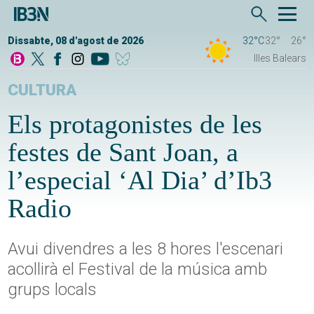
Dissabte, 08 d'agost de 2026
32°C
32°
26°
Illes Balears
CULTURA
Els protagonistes de les
festes de Sant Joan, a
l’especial ‘Al Dia’ d’Ib3
Radio
Avui divendres a les 8 hores l'escenari
acollirà el Festival de la música amb
grups locals