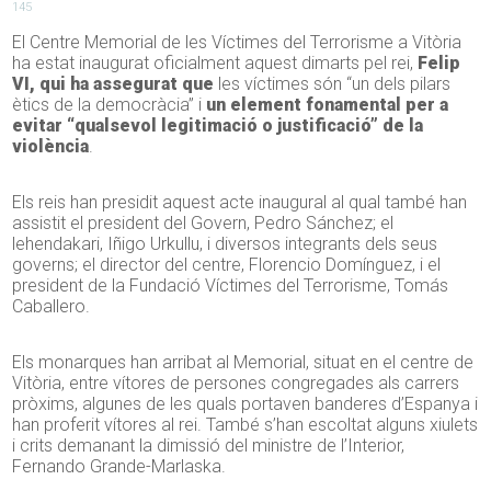
145
El Centre Memorial de les Víctimes del Terrorisme a Vitòria
ha estat inaugurat oficialment aquest dimarts pel rei,
Felip
VI, qui ha assegurat que
les víctimes són “un dels pilars
ètics de la democràcia” i
un element fonamental per a
evitar “qualsevol legitimació o justificació” de la
violència
.
Els reis han presidit aquest acte inaugural al qual també han
assistit el president del Govern, Pedro Sánchez; el
lehendakari, Iñigo Urkullu, i diversos integrants dels seus
governs; el director del centre, Florencio Domínguez, i el
president de la Fundació Víctimes del Terrorisme, Tomás
Caballero.
Els monarques han arribat al Memorial, situat en el centre de
Vitòria, entre vítores de persones congregades als carrers
pròxims, algunes de les quals portaven banderes d’Espanya i
han proferit vítores al rei. També s’han escoltat alguns xiulets
i crits demanant la dimissió del ministre de l’Interior,
Fernando Grande-Marlaska.