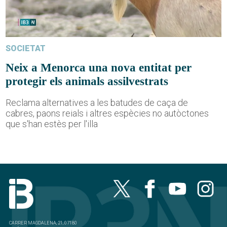
SOCIETAT
Neix a Menorca una nova entitat per
protegir els animals assilvestrats
Reclama alternatives a les batudes de caça de
cabres, paons reials i altres espècies no autòctones
que s'han estès per l'illa
CARRER MAGDALENA, 21, 07180