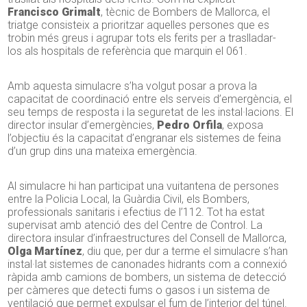
Francisco Grimalt
, tècnic de Bombers de Mallorca, el
triatge consisteix a prioritzar aquelles persones que es
trobin més greus i agrupar tots els ferits per a traslladar
-
los
als hospitals de referència que marquin el 061.
Amb aquesta simulacre s’ha volgut posar a prova la
capacitat de coordinació entre els serveis d’emergència, el
seu temps de resposta i la seguretat de les instal·lacions. El
director insular d’emergències,
Pedro Orfila
, exposa
l’objectiu és la capacitat d’engranar els sistemes de feina
d’un grup dins una mateixa emergència.
Al simulacre hi han participat una vuitantena de persones
entre la Policia Local, la Guàrdia Civil, els Bombers,
professionals sanitaris i efectius de
l’112
. Tot ha estat
supervisat amb atenció des del Centre de Control. La
directora insular d’infraestructures del Consell de Mallorca,
Olga Martínez
, diu que, per dur a terme el simulacre s’han
instal·lat sistemes de canonades hidrants com a connexió
ràpida amb camions de bombers, un sistema de detecció
per càmeres que detecti fums o gasos i un sistema de
ventilació que permet expulsar el fum de l’interior del túnel.