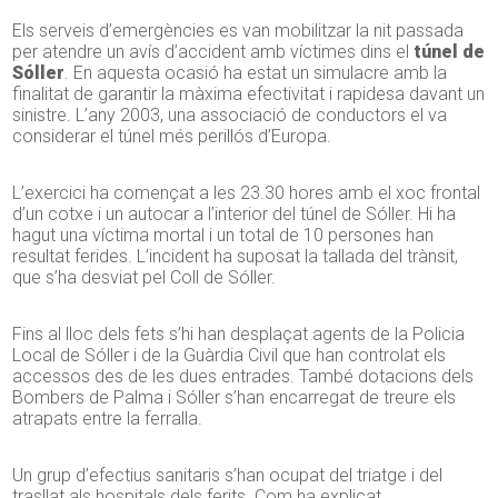
Els serveis d’emergències es van mobilitzar la nit passada
per atendre un avís d’accident amb víctimes dins el
túnel de
Sóller
. En aquesta ocasió ha estat un simulacre amb la
finalitat de garantir la màxima efectivitat i rapidesa davant un
sinistre. L’any 2003, una associació de conductors el va
considerar el túnel més perillós d’Europa.
L’exercici ha començat a les 23.30 hores amb el xoc frontal
d’un cotxe i un autocar a l’interior del túnel de Sóller. Hi ha
hagut una víctima mortal i un total de 10 persones han
resultat ferides. L’incident ha suposat la tallada del trànsit,
que s’ha desviat pel Coll de Sóller.
Fins al lloc dels fets s’hi han desplaçat agents de la Policia
Local de Sóller i de la Guàrdia Civil que han controlat els
accessos des de les dues entrades. També dotacions dels
Bombers de Palma i Sóller s’han encarregat de treure els
atrapats entre la ferralla.
Un grup d’efectius sanitaris s’han ocupat del triatge i del
trasllat als hospitals dels ferits. Com ha explicat