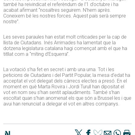
també ha reivindicat el referèndum de l’1 d’octubre i ha
acabat afirmant “nosaltres seguirem. N’hem après.
Coneixem bé les nostres forces. Aquest país serà sempre
nostre”.
Les seves paraules han estat molt criticades per la cap de
llista de Ciutadans. Inés Arrimades ha lamentat que la
dotzena legislatura catalana hagi començat amb el que ha
titllat com a “míting d’Esquerra”.
La votació s’ha fet en secret i amb una urna. Tot i les
peticions de Ciutadans i del Partit Popular, la mesa d’edat ha
acceptat el vot delegat dels càrrecs electes a presó. En el
moment en què Marta Rovira i Jordi Turull han dipositat el
vot en nom seu s’han sentit aplaudiments. També s’han
escoltat quan s’han anomenat els que són a Brussel·les i que
avui han renunciat a delegar el vot en altres companys.