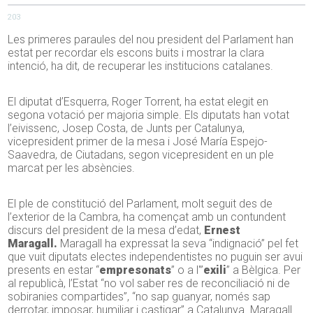
203
Les primeres paraules del nou president del Parlament han
estat per recordar els escons buits i mostrar la clara
intenció, ha dit, de recuperar les institucions catalanes.
El diputat d’Esquerra, Roger Torrent, ha estat elegit en
segona votació per majoria simple. Els diputats han votat
l’eivissenc, Josep Costa, de Junts per Catalunya,
vicepresident primer de la mesa i José María Espejo-
Saavedra, de Ciutadans, segon vicepresident en un ple
marcat per les absències.
El ple de constitució del Parlament, molt seguit des de
l’exterior de la Cambra, ha començat amb un contundent
discurs del president de la mesa d’edat,
Ernest
Maragall.
Maragall ha expressat la seva “indignació” pel fet
que vuit diputats electes independentistes no puguin ser avui
presents en estar “
empresonats
” o a l'”
exili
” a Bèlgica. Per
al republicà, l’Estat “no vol saber res de reconciliació ni de
sobiranies compartides”, “no sap guanyar, només sap
derrotar, imposar, humiliar i castigar” a Catalunya. Maragall