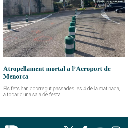
Atropellament mortal a l’Aeroport de
Menorca
Els fets han ocorregut passades les 4 de la matinada,
a tocar d'una sala de festa