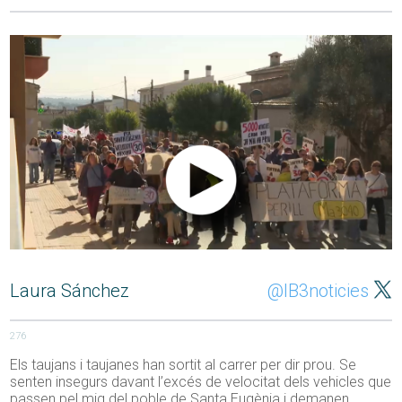
Laura Sánchez
@IB3noticies
276
Els taujans i taujanes han sortit al carrer per dir prou. Se
senten insegurs davant l’excés de velocitat dels vehicles que
passen pel mig del poble de Santa Eugènia i demanen