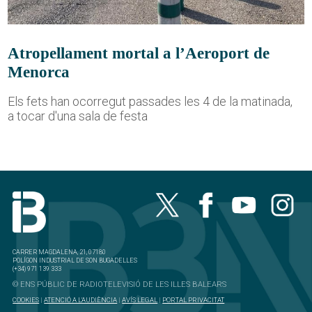
Atropellament mortal a l’Aeroport de
Menorca
Els fets han ocorregut passades les 4 de la matinada,
a tocar d'una sala de festa
CARRER MAGDALENA, 21, 07180
POLÍGON INDUSTRIAL DE SON BUGADELLES
(+34) 971 139 333
© ENS PÚBLIC DE RADIOTELEVISIÓ DE LES ILLES BALEARS
COOKIES
|
ATENCIÓ A L'AUDIÈNCIA
|
AVÍS LEGAL
|
PORTAL PRIVACITAT