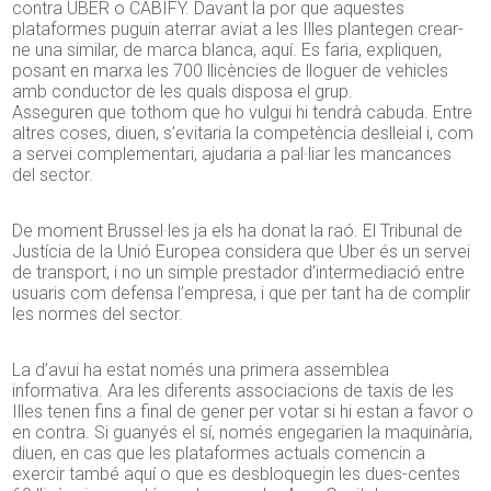
contra UBER o CABIFY. Davant la por que aquestes
plataformes puguin aterrar aviat a les Illes plantegen crear-
ne una similar, de marca blanca, aquí. Es faria, expliquen,
posant en marxa les 700 llicències de lloguer de vehicles
amb conductor de les quals disposa el grup.
Asseguren que tothom que ho vulgui hi tendrà cabuda. Entre
altres coses, diuen, s’evitaria la competència deslleial i, com
a servei complementari, ajudaria a pal·liar les mancances
del sector.
De moment Brussel·les ja els ha donat la raó. El Tribunal de
Justícia de la Unió Europea considera que Uber és un servei
de transport, i no un simple prestador d’intermediació entre
usuaris com defensa l’empresa, i que per tant ha de complir
les normes del sector.
La d’avui ha estat només una primera assemblea
informativa. Ara les diferents associacions de taxis de les
Illes tenen fins a final de gener per votar si hi estan a favor o
en contra. Si guanyés el sí, només engegarien la maquinària,
diuen, en cas que les plataformes actuals comencin a
exercir també aquí o que es desbloquegin les dues-centes