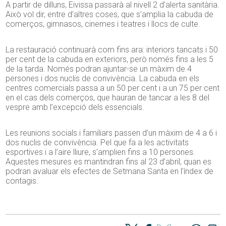
A partir de dilluns, Eivissa passarà al nivell 2 d’alerta sanitària.
Això vol dir, entre d’altres coses, que s’amplia la cabuda de
comerços, gimnasos, cinemes i teatres i llocs de culte.
La restauració continuarà com fins ara: interiors tancats i 50
per cent de la cabuda en exteriors, però només fins a les 5
de la tarda. Només podran ajuntar-se un màxim de 4
persones i dos nuclis de convivència. La cabuda en els
centres comercials passa a un 50 per cent i a un 75 per cent
en el cas dels comerços, que hauran de tancar a les 8 del
vespre amb l’excepció dels essencials.
Les reunions socials i familiars passen d’un màxim de 4 a 6 i
dos nuclis de convivència. Pel que fa a les activitats
esportives i a l’aire lliure, s’amplien fins a 10 persones.
Aquestes mesures es mantindran fins al 23 d’abril, quan es
podran avaluar els efectes de Setmana Santa en l’índex de
contagis.