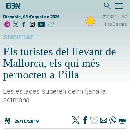
Dissabte, 08 d'agost de 2026
32°C
33°
26°
Illes Balears
SOCIETAT
Els turistes del llevant de
Mallorca, els qui més
pernocten a l’illa
Les estades superen de mitjana la
setmana
29/10/2019