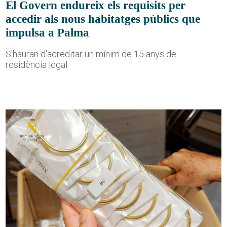
El Govern endureix els requisits per
accedir als nous habitatges públics que
impulsa a Palma
S'hauran d'acreditar un mínim de 15 anys de
residència legal