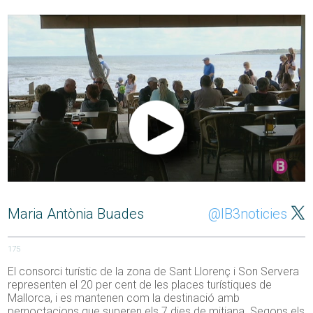
Maria Antònia Buades
@IB3noticies
175
El consorci turístic de la zona de Sant Llorenç i Son Servera
representen el 20 per cent de les places turístiques de
Mallorca, i es mantenen com la destinació amb
pernoctacions que superen els 7 dies de mitjana. Segons els