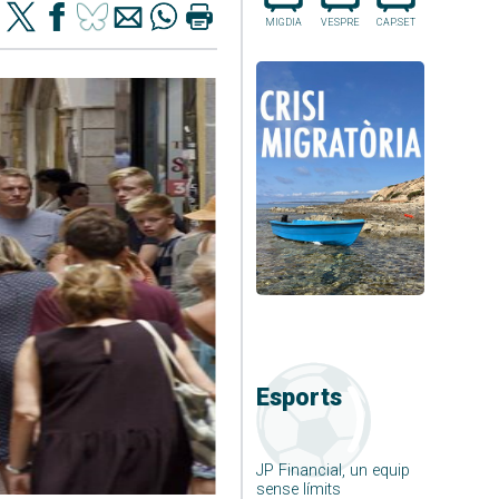
MIGDIA
VESPRE
CAP.SET
Esports
JP Financial, un equip
sense límits