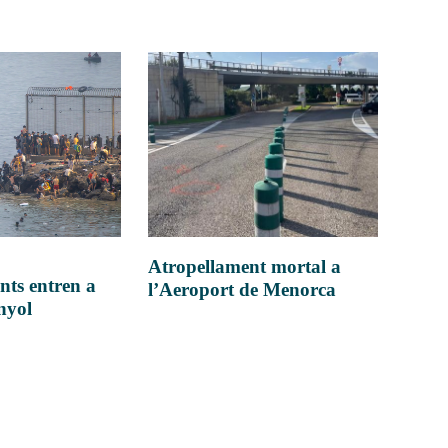
Atropellament mortal a
nts entren a
l’Aeroport de Menorca
anyol