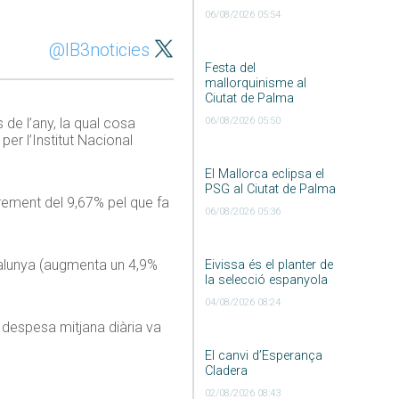
06/08/2026 05:54
@IB3noticies
Festa del
mallorquinisme al
Ciutat de Palma
 de l’any, la qual cosa
06/08/2026 05:50
er l’Institut Nacional
El Mallorca eclipsa el
PSG al Ciutat de Palma
crement del 9,67% pel que fa
06/08/2026 05:36
talunya (augmenta un 4,9%
Eivissa és el planter de
la selecció espanyola
04/08/2026 08:24
 despesa mitjana diària va
El canvi d’Esperança
Cladera
02/08/2026 08:43