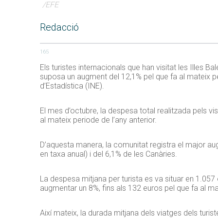
/EFE
Redacció
165
Els turistes internacionals que han visitat les Illes 
suposa un augment del 12,1% pel que fa al mateix per
d’Estadística (INE).
El mes d’octubre, la despesa total realitzada pels vi
al mateix periode de l’any anterior.
D’aquesta manera, la comunitat registra el major a
en taxa anual) i del 6,1% de les Canàries.
La despesa mitjana per turista es va situar en 1.057
augmentar un 8%, fins als 132 euros pel que fa al m
Així mateix, la durada mitjana dels viatges dels turis