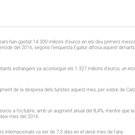
Balears han gastat 14.300 milions d’euros en els deu primers mesos
íode del 2016, segons l’enquesta Egatur difosa aquest dimarts p
sitants estrangers va aconseguir els 1.327 milions d’euros, un in
ugment de la despesa dels turistes aquest mes, per sobre de Ca
 euros a l’octubre, amb un augment anual del 8,4%, mentre que la
ateix mes del 2016.
tes internacionals va ser de 7,3 dies en el desè mes de l’any.