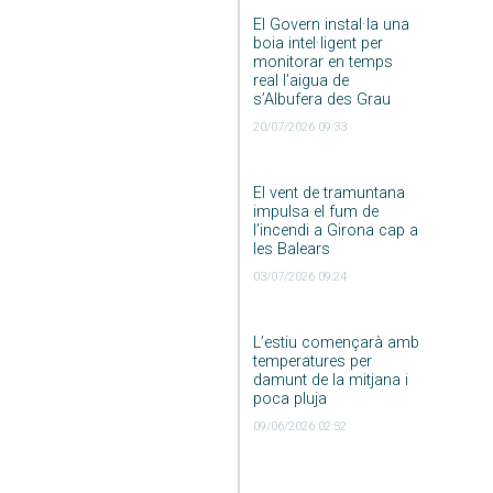
El Govern instal·la una
boia intel·ligent per
monitorar en temps
real l’aigua de
s’Albufera des Grau
20/07/2026 09:33
El vent de tramuntana
impulsa el fum de
l’incendi a Girona cap a
les Balears
03/07/2026 09:24
L’estiu començarà amb
temperatures per
damunt de la mitjana i
poca pluja
09/06/2026 02:52