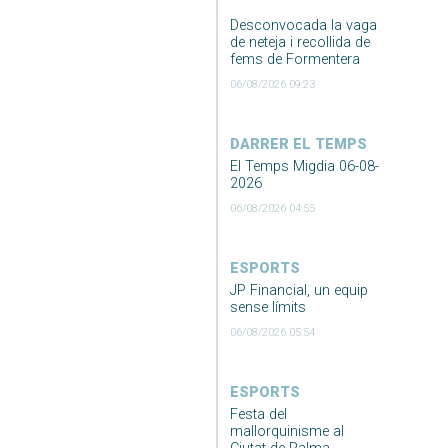
Desconvocada la vaga
de neteja i recollida de
fems de Formentera
06/08/2026 09:23
DARRER EL TEMPS
El Temps Migdia 06-08-
2026
06/08/2026 04:55
ESPORTS
JP Financial, un equip
sense límits
06/08/2026 05:54
ESPORTS
Festa del
mallorquinisme al