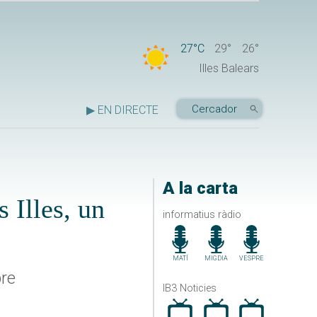
27°C
29°
26°
Illes Balears
▶ EN DIRECTE
A la carta
 Illes, un
informatius ràdio
MATÍ
MIGDIA
VESPRE
bre
IB3 Noticies