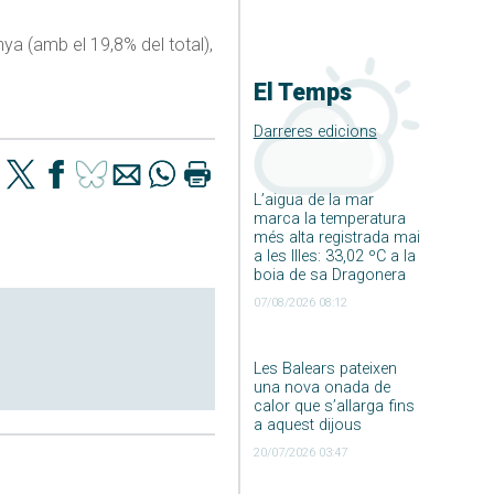
ya (amb el 19,8% del total),
El Temps
Darreres edicions
L’aigua de la mar
marca la temperatura
més alta registrada mai
a les Illes: 33,02 ºC a la
boia de sa Dragonera
07/08/2026 08:12
Les Balears pateixen
una nova onada de
calor que s’allarga fins
a aquest dijous
20/07/2026 03:47