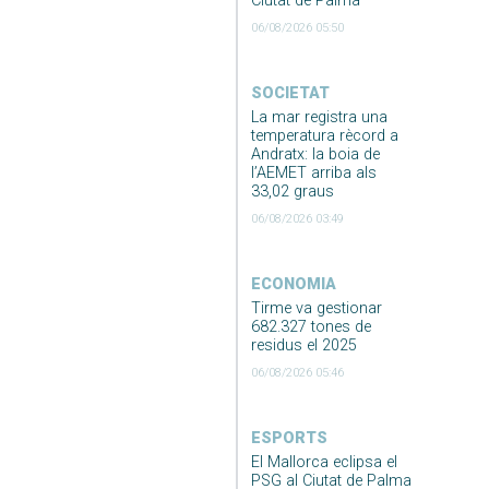
Ciutat de Palma
06/08/2026 05:50
SOCIETAT
La mar registra una
temperatura rècord a
Andratx: la boia de
l’AEMET arriba als
33,02 graus
06/08/2026 03:49
ECONOMIA
Tirme va gestionar
682.327 tones de
residus el 2025
06/08/2026 05:46
ESPORTS
El Mallorca eclipsa el
PSG al Ciutat de Palma