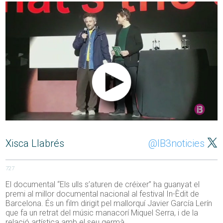
Xisca Llabrés
@IB3noticies
727
El documental “Els ulls s’aturen de créixer” ha guanyat el
premi al millor documental nacional al festival In-Èdit de
Barcelona. És un film dirigit pel mallorquí Javier García Lerín
que fa un retrat del músic manacorí Miquel Serra, i de la
relació artística amb el seu germà.