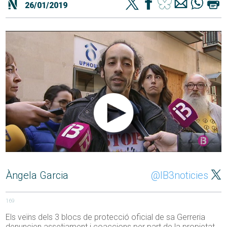
26/01/2019
Àngela Garcia
@IB3noticies
169
Els veïns dels 3 blocs de protecció oficial de sa Gerreria
denuncien assetjament i coaccions per part de la propietat