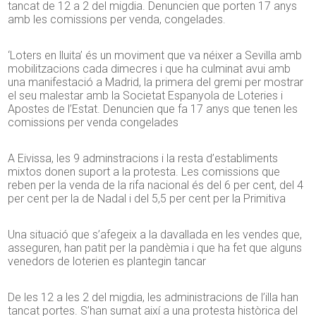
tancat de 12 a 2 del migdia. Denuncien que porten 17 anys
amb les comissions per venda, congelades.
‘Loters en lluita’ és un moviment que va néixer a Sevilla amb
mobilitzacions cada dimecres i que ha culminat avui amb
una manifestació a Madrid, la primera del gremi per mostrar
el seu malestar amb la Societat Espanyola de Loteries i
Apostes de l’Estat. Denuncien que fa 17 anys que tenen les
comissions per venda congelades
A Eivissa, les 9 adminstracions i la resta d’establiments
mixtos donen suport a la protesta. Les comissions que
reben per la venda de la rifa nacional és del 6 per cent, del 4
per cent per la de Nadal i del 5,5 per cent per la Primitiva
Una situació que s’afegeix a la davallada en les vendes que,
asseguren, han patit per la pandèmia i que ha fet que alguns
venedors de loterien es plantegin tancar
De les 12 a les 2 del migdia, les administracions de l’illa han
tancat portes. S’han sumat així a una protesta històrica del