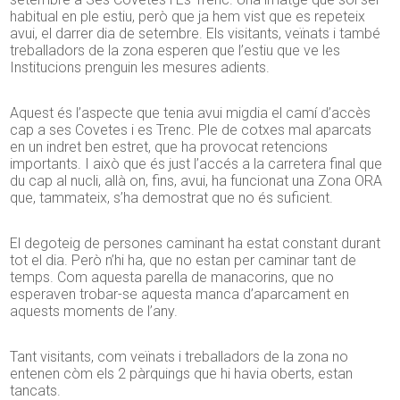
habitual en ple estiu, però que ja hem vist que es repeteix
avui, el darrer dia de setembre. Els visitants, veïnats i també
treballadors de la zona esperen que l’estiu que ve les
Institucions prenguin les mesures adients.
Aquest és l’aspecte que tenia avui migdia el camí d’accès
cap a ses Covetes i es Trenc. Ple de cotxes mal aparcats
en un indret ben estret, que ha provocat retencions
importants. I això que és just l’accés a la carretera final que
du cap al nucli, allà on, fins, avui, ha funcionat una Zona ORA
que, tammateix, s’ha demostrat que no és suficient.
El degoteig de persones caminant ha estat constant durant
tot el dia. Però n’hi ha, que no estan per caminar tant de
temps. Com aquesta parella de manacorins, que no
esperaven trobar-se aquesta manca d’aparcament en
aquests moments de l’any.
Tant visitants, com veïnats i treballadors de la zona no
entenen còm els 2 pàrquings que hi havia oberts, estan
tancats.