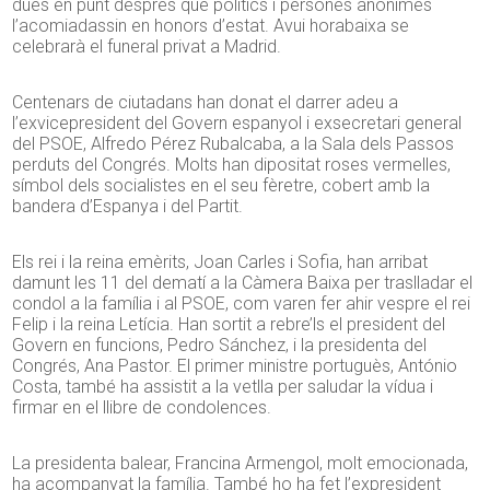
dues en punt després que polítics i persones anònimes
l’acomiadassin en honors d’estat. Avui horabaixa se
celebrarà el funeral privat a Madrid.
Centenars de ciutadans han donat el darrer adeu a
l’exvicepresident del Govern espanyol i exsecretari general
del PSOE, Alfredo Pérez Rubalcaba, a la Sala dels Passos
perduts del Congrés. Molts han dipositat roses vermelles,
símbol dels socialistes en el seu fèretre, cobert amb la
bandera d’Espanya i del Partit.
Els rei i la reina emèrits, Joan Carles i Sofia, han arribat
damunt les 11 del dematí a la Càmera Baixa per traslladar el
condol a la família i al PSOE, com varen fer ahir vespre el rei
Felip i la reina Letícia. Han sortit a rebre’ls el president del
Govern en funcions, Pedro Sánchez, i la presidenta del
Congrés, Ana Pastor. El primer ministre portuguès, António
Costa, també ha assistit a la vetlla per saludar la vídua i
firmar en el llibre de condolences.
La presidenta balear, Francina Armengol, molt emocionada,
ha acompanyat la família. També ho ha fet l’expresident