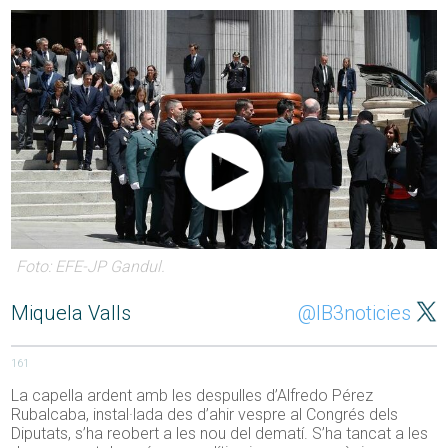
Foto: EFE-JP Gandul.
Miquela Valls
@IB3noticies
161
La capella ardent amb les despulles d’Alfredo Pérez
Rubalcaba, instal·lada des d’ahir vespre al Congrés dels
Diputats, s’ha reobert a les nou del dematí. S’ha tancat a les