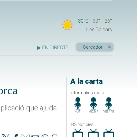
30°C
30°
26°
Illes Balears
▶ EN DIRECTE
A la carta
orca
informatius ràdio
plicació que ajuda
MATÍ
MIGDIA
VESPRE
IB3 Noticies