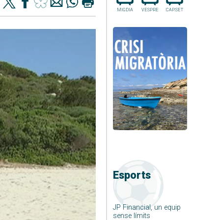
MIGDIA
VESPRE
CAP.SET
Esports
JP Financial, un equip
sense límits