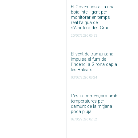
El Govern instal·la una
boia intel·ligent per
monitorar en temps
real l’aigua de
s’Albufera des Grau
20/07/2026 09:33
El vent de tramuntana
impulsa el fum de
l’incendi a Girona cap a
les Balears
03/07/2026 09:24
L’estiu començarà amb
temperatures per
damunt de la mitjana i
poca pluja
09/06/2026 02:52