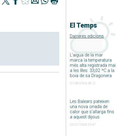
El Temps
Darreres edicions
L’aigua de la mar
marca la temperatura
més alta registrada mai
a les Illes: 33,02 ºC a la
boia de sa Dragonera
07/08/2026 08:12
Les Balears pateixen
una nova onada de
calor que s’allarga fins
a aquest dijous
20/07/2026 03:47