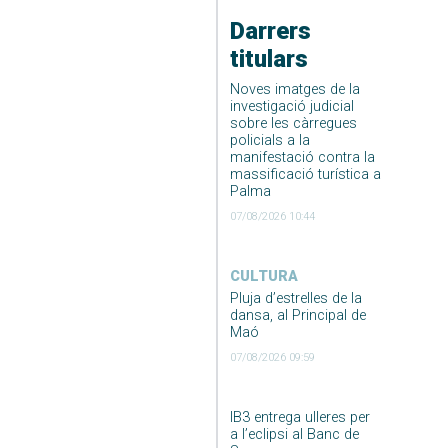
Darrers
titulars
Noves imatges de la
investigació judicial
sobre les càrregues
policials a la
manifestació contra la
massificació turística a
Palma
07/08/2026 10:44
CULTURA
Pluja d’estrelles de la
dansa, al Principal de
Maó
07/08/2026 09:59
IB3 entrega ulleres per
a l’eclipsi al Banc de