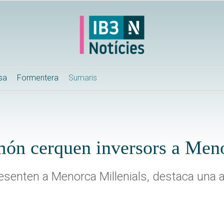
ssa
Formentera
Sumaris
món cerquen inversors a Men
esenten a Menorca Millenials, destaca una a