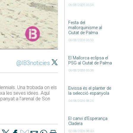
06/08/2026 05:54
Festa del
mallorquinisme al
Ciutat de Palma
06/08/2026 05:50
El Mallorca eclipsa el
@IB3noticies
PSG al Ciutat de Palma
06/08/2026 05:36
ennials. Una trobada on els
Eivissa és el planter de
xa les seves idees. Aquí
la selecció espanyola
mpanyat a l’arenal de Son
04/08/2026 08:24
El canvi d’Esperança
Cladera
02/08/2026 08:43