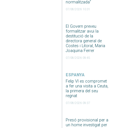
normalitzada”
07/08/2026 10:31
El Govern preveu
formalitzar avui la
destitució de la
directora general de
Costes i Litoral, Maria
Joaquina Ferrer
07/08/2026 09:45
ESPANYA
Felip VI es compromet
a fer una visita a Ceuta,
la primera del seu
regnat
07/08/2026 09:37
Presó provisional per a
un home investigat per