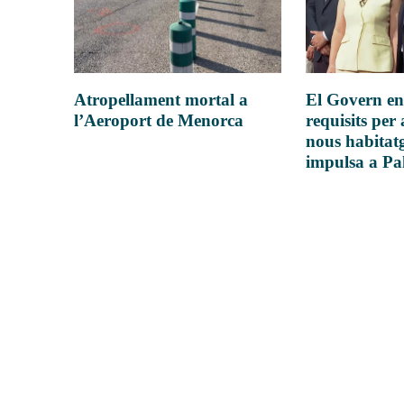
Atropellament mortal a
El Govern en
l’Aeroport de Menorca
requisits per 
nous habitatg
impulsa a P