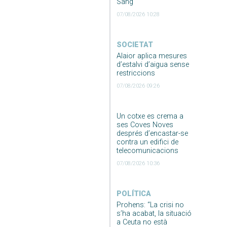
Sang
07/08/2026 10:28
SOCIETAT
Alaior aplica mesures
d’estalvi d’aigua sense
restriccions
07/08/2026 09:26
Un cotxe es crema a
ses Coves Noves
després d’encastar-se
contra un edifici de
telecomunicacions
07/08/2026 10:36
POLÍTICA
Prohens: “La crisi no
s’ha acabat, la situació
a Ceuta no està