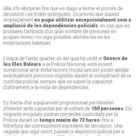
Allà, s’hi allotjaran fins que es dugui a terme el procés de
devolució i es trobin detingudes. Es preveu que aquest
emplaçament
es pugui utilitzar excepcionalment com a
ampliació de les dependències policials
, en cas que es
produeixi l’arribada d’un gran nombre de persones en
poques hores i no sigui possible atendre-les en les
instal·lacions habituals.
L’espai de l’antic quarter, ús del qual ha cedit el
Govern de
les Illes Balears
a la Policia Nacional, està essent
condicionat amb instal·lacions modul·lars per poder allotjar
eventualment persones migrants durant el compliment de la
custòdia policial, sempre que se superi la capacitat
d’aforament a la resta de dependències.
Es tracta d’un equipament proporcionat pel Ministeri
d’Interior amb capacitat per al voltant de
150 persones
. Els
migrants irregulars podran romandre custodiats per la
Policia durant un
temps màxim de 72 hores
, fins a
l’obertura del corresponent expedient de devolució. Una
vegada que sigui obert, passen a disposició judicial per a