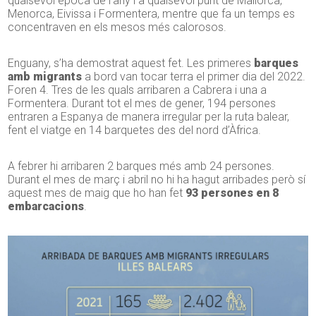
qualsevol època de l’any i a qualsevol punt de Mallorca,
Menorca, Eivissa i Formentera, mentre que fa un temps es
concentraven en els mesos més calorosos.
Enguany, s’ha demostrat aquest fet. Les primeres
barques
amb migrants
a bord van tocar terra el primer dia del 2022.
Foren 4. Tres de les quals arribaren a Cabrera i una a
Formentera. Durant tot el mes de gener, 194 persones
entraren a Espanya de manera irregular per la ruta balear,
fent el viatge en 14 barquetes des del nord d’Àfrica.
A febrer hi arribaren 2 barques més amb 24 persones.
Durant el mes de març i abril no hi ha hagut arribades però sí
aquest mes de maig que ho han fet
93 persones en 8
embarcacions
.