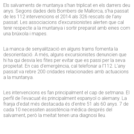
Els salvaments de muntanya s’han triplicat en els darrers deu
anys. Segons dades dels Bombers de Mallorca, s’ha passat
de les 112 intervencions el 2014 als 326 rescats de l’any
passat. Les associacions d’excursionistes alerten que cal
tenir respecte a la muntanya i sortir preparat amb eines com
una brúixola i mapes.
La manca de senyalització en alguns trams fomenta la
desorientació. A més, alguns excursionistes denuncien que
hi ha qui desvia les fites per evitar que es passi per la seva
propietat. En cas d’emergència, cal telefonar a l’112. L’any
passat va rebre 200 cridades relacionades amb actuacions
a la muntanya.
Les intervencions es fan principalment el cap de setmana. El
perfil de l’evacuat és principalment espanyol o alemany. La
franja d’edat més destacada és d’entre 51 als 60 anys. 7 de
cada 10 necessiten assistència mèdica després del
salvament, però la meitat tenen una diagnosi lleu.