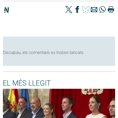
Disculpau, els comentaris es troben tancats
EL MÉS LLEGIT