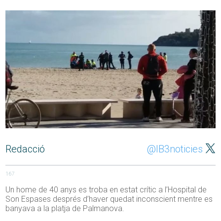
Redacció
@IB3noticies
167
Un home de 40 anys es troba en estat crític a l’Hospital de
Son Espases després d’haver quedat inconscient mentre es
banyava a la platja de Palmanova.