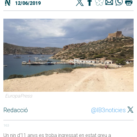
12/06/2019
EuropaPress
Redacció
@IB3noticies
163
Un nin d’11 anys es troba ingressat en estat greu a