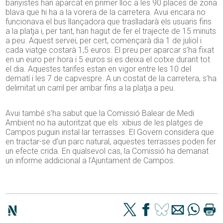
banyistes han aparcat en primer lloc a les 90 places de zona
blava que hi ha a la vorera de la carretera. Avui encara no
funcionava el bus llançadora que traslladarà els usuaris fins
a la platja i, per tant, han hagut de fer el trajecte de 15 minuts
a peu. Aquest servei, per cert, començarà dia 1 de juliol i
cada viatge costarà 1,5 euros. El preu per aparcar s’ha fixat
en un euro per hora i 5 euros si es deixa el cotxe durant tot
el dia. Aquestes tarifes estan en vigor entre les 10 del
dematí i les 7 de capvespre. A un costat de la carretera, s’ha
delimitat un carril per arribar fins a la platja a peu.
Avui també s’ha sabut que la Comissió Balear de Medi
Ambient no ha autoritzat que els xibius de les platges de
Campos puguin instal·lar terrasses. El Govern considera que
en tractar-se d’un parc natural, aquestes terrasses poden fer
un efecte crida. En qualsevol cas, la Comissió ha demanat
un informe addicional a l’Ajuntament de Campos.