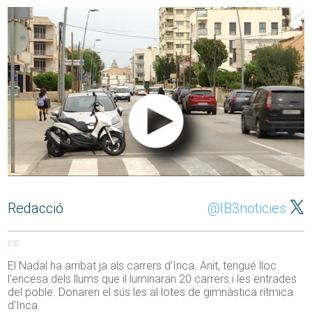
Redacció
@IB3noticies
232
El Nadal ha arribat ja als carrers d’Inca. Anit, tengué lloc
l’encesa dels llums que il·luminaran 20 carrers i les entrades
del poble. Donaren el sús les al·lotes de gimnàstica rítmica
d’Inca.