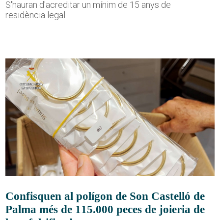
S'hauran d'acreditar un mínim de 15 anys de
residència legal
Confisquen al polígon de Son Castelló de
Palma més de 115.000 peces de joieria de