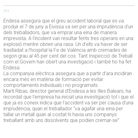
284
Endesa assegura que el greu accident laboral que es va
produir el 7 de juny a Eivissa va ser per una imprudència d’un
dels treballadors, que va emprar una eina de manera
imprevista. A l’incident van resultar ferits tres operaris en una
explosió mentre obrien una rasa. Un d’ells va haver de ser
traslladat a l’hospital la Fe de València amb cremades de
segon grau al 45 per cent del cos. Tant Inspecció de Treball
com el Govern han obert una investigació i també ho ha fet
Endesa.
La companyia elèctrica assegura que a partir d’ara incidiran
encara més en matèria de formació per evitar
comportaments individuals i no programats.
Martí Ribas, director general d’Endesa a les Illes Balears, ha
recordat que l’empresa ha iniciat una investigació tot i que el
que ja es coneix indica que l’accident va ser per causa d’una
imprudència, quan el treballador “va agafar una eina per
tallar un metall quan al costat hi havia uns companys
treballant amb uns dissolvents que podien cremar-se”