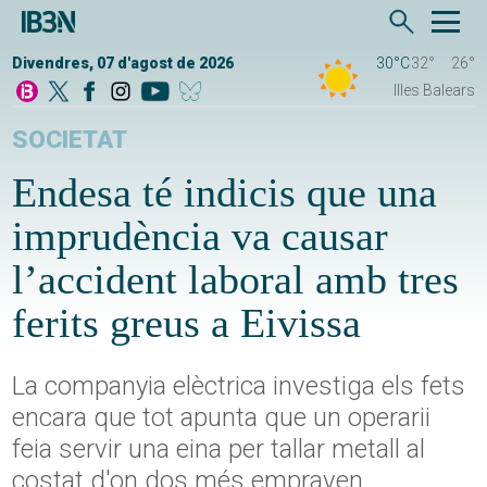
Divendres, 07 d'agost de 2026
30°C
32°
26°
Illes Balears
SOCIETAT
Endesa té indicis que una
imprudència va causar
l’accident laboral amb tres
ferits greus a Eivissa
La companyia elèctrica investiga els fets
encara que tot apunta que un operarii
feia servir una eina per tallar metall al
costat d'on dos més empraven