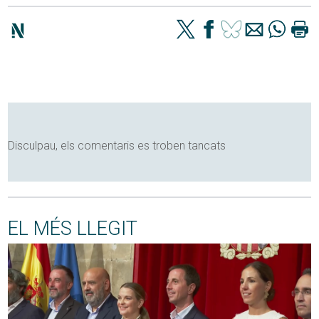
Disculpau, els comentaris es troben tancats
EL MÉS LLEGIT