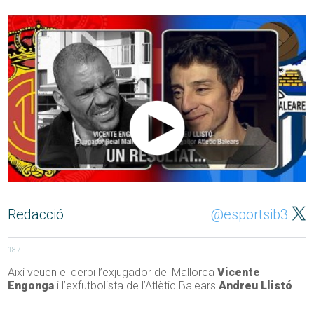
Redacció
@esportsib3
187
Així veuen el derbi l’exjugador del Mallorca
Vicente
Engonga
i l’exfutbolista de l’Atlètic Balears
Andreu Llistó
.