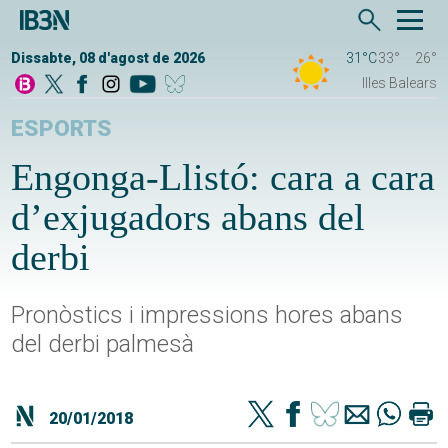
Dissabte, 08 d'agost de 2026
31°C
33°
26°
Illes Balears
ESPORTS
Engonga-Llistó: cara a cara
d’exjugadors abans del
derbi
Pronòstics i impressions hores abans
del derbi palmesà
20/01/2018